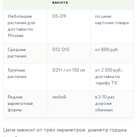
высота
Небольшие
D5-D9
по цене
растения для
карточки товара
доставки по
Москве
Средние
D12-D15
от 800 руб.
растения
Крупные
D21+ / от 150 см
от 2 500 руб.;
растения
доставка по
тарифу ТК
Редкие
любой
в 3-10 раз
вариегатные
дороже
формы
обычных
Цена зависит от трёх параметров: диаметр горшка