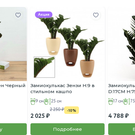
Акция
ен Черный
Замиокулькас Зензи H:9 в
Замиокуль
стильном кашпо
D:17CM H:
9 см
25 см
17 см
75
2 250
-10%
2 025
4 788
у
Подробнее