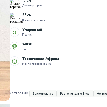
17 см
Диаметр горшка:
55 см
Высота растения:
Умеренный
Полив:
зензи
Тип:
Тропическая Африка
Место произрастания:
Замиокулькас
Растения для офиса
Непри
КАТЕГОРИИ