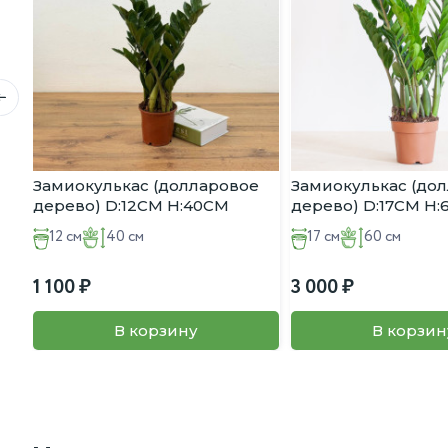
Замиокулькас (долларовое
Замиокулькас (до
дерево) D:12CM H:40CM
дерево) D:17CM H
12 см
40 см
17 см
60 см
1 100
3 000
В корзину
В корзин