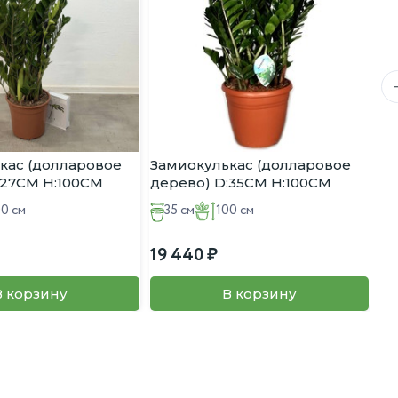
24
кас (долларовое
Замиокулькас (долларовое
:27CM H:100CM
дерево) D:35CM H:100CM
00 см
35 см
100 см
19 440
В корзину
В корзину