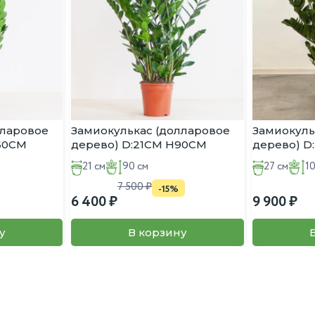
лларовое
Замиокулькас (долларовое
Замиокуль
:60CM
дерево) D:21CM H90CM
дерево) D
21 см
90 см
27 см
1
7 500
-15%
6 400
9 900
у
В корзину