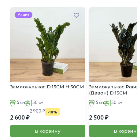
Акция
Замиокулькас D:15CM H:50CM
Замиокулькас Рав
(Давон) D:15CM
15 см
50 см
15 см
50 см
2 900
-10%
2 600
2 500
В корзину
В корзин