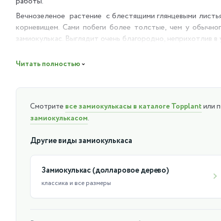
работы.
Вечнозеленое растение с блестящими глянцевыми листья
корневищем. Сами побеги более толстые, чем у обычног
замиокулькас. Выглядит очень благородно, неприхотлив в
В простонародье Замиокулькас Зензи называют долларово
Читать полностью
Замиокулькас Зензи пользуется спросом, эстетично укра
Очищает и делает более свежим воздух, положительно отр
Рекомендации по уходу:
Смотрите
все замиокулькасы в каталоге Topplant
или 
замиокулькасом
.
Замиокулькас Зензи растёт прекрасно и при хорошем осве
от переувлажнения.Терпеливо переносит засуху, т.к. у н
Другие виды замиокулькаса
тёплой водой.
Температура для него в тёплое время оптимальна 20-28 гр
Замиокулькас (долларовое дерево)
классика и все размеры