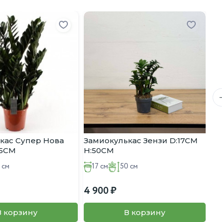
За
бе
2 
кас Супер Нова
Замиокулькас Зензи D:17CM
75CM
H:50CM
 см
17 см
50 см
4 900
В корзину
В корзину