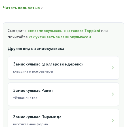
диаметром 12см станет отличным дополнением к любому
Читать полностью
стилю оформления помещения.
Смотрите
все замиокулькасы в каталоге Topplant
или
почитайте
как ухаживать за замиокулькасом
.
Другие виды замиокулькаса
Замиокулькас (долларовое дерево)
классика и все размеры
Замиокулькас Равен
тёмная листва
Замиокулькас Пирамида
вертикальная форма