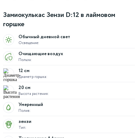
Замиокулькас Зензи D:12 в лаймовом
горшке
Обычный дневной свет
Освещение:
Очищающие воздух
Польза:
12 см
Диаметр горшка:
20 см
Высота растения:
Умеренный
Полив:
зензи
Тип: