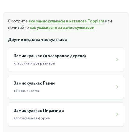
Смотрите
все замиокулькасы в каталоге Topplant
или
почитайте
как ухаживать за замиокулькасом
.
Другие виды замиокулькаса
Замиокулькас (долларовое дерево)
классика и все размеры
Замиокулькас Равен
тёмная листва
Замиокулькас Пирамида
вертикальная форма