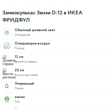
Замиокулькас Зензи D:12 в ИКЕА
ФРИДФУЛ
Обычный дневной свет
Освещение:
Очищающие воздух
Польза:
12 см
Диаметр горшка:
20 см
Высота растения:
Умеренный
Полив:
зензи
Тип: