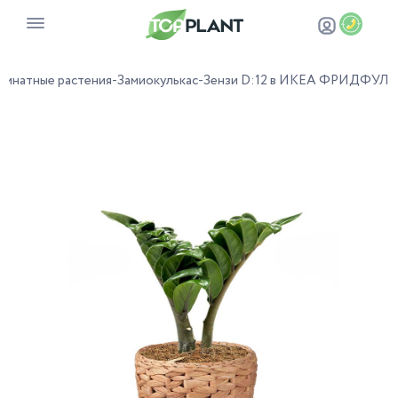
омнатные растения
-
Замиокулькас
-
Зензи D:12 в ИКЕА ФРИДФУЛ