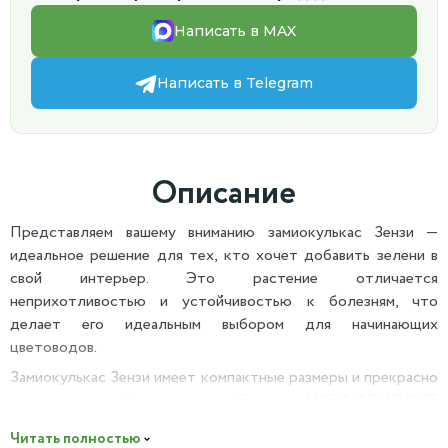
Написать в MAX
Написать в Telegram
Описание
Представляем вашему вниманию замиокулькас Зензи —
идеальное решение для тех, кто хочет добавить зелени в
свой интерьер. Это растение отличается
неприхотливостью и устойчивостью к болезням, что
делает его идеальным выбором для начинающих
цветоводов.
Замиокулькас Зензи имеет компактные размеры и прекрасно
смотрится в любом интерьере. Горшок в ИКЕА ФРИДФУЛ
диаметром 12см станет отличным дополнением к любому
Читать полностью
стилю оформления помещения.