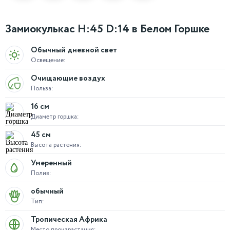
Замиокулькас H:45 D:14 в Белом Горшке
Обычный дневной свет
Освещение:
Очищающие воздух
Польза:
16 см
Диаметр горшка:
45 см
Высота растения:
Умеренный
Полив:
обычный
Тип:
Тропическая Африка
Место произрастания: