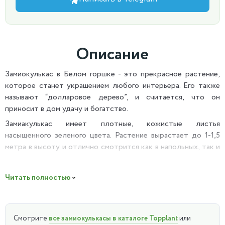
Описание
Замиокулькас в Белом горшке - это прекрасное растение,
которое станет украшением любого интерьера. Его также
называют “долларовое дерево”, и считается, что он
приносит в дом удачу и богатство.
Замиакулькас имеет плотные, кожистые листья
насыщенного зеленого цвета. Растение вырастает до 1-1,5
метра в высоту и отлично смотрится как в напольных, так и
в настольных горшках.
Растение неприхотливо в уходе, достаточно поливать его
Читать полностью
раз в неделю и обеспечить хорошее освещение.
Замиакулькас не требует частых подкормок и пересадок,
что делает его идеальным выбором для занятых людей или
Смотрите
все замиокулькасы в каталоге Topplant
или
начинающих цветоводов.