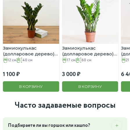
Замиокулькас
Замиокулькас
Зам
(долларовое дерево)
(долларовое дерево)
(до
D:12CM H:40CM
D:17CM H:60CM
D:2
12 см
40 см
17 см
60 см
21
1 100
3 000
6 4
В КОРЗИНУ
В КОРЗИНУ
Часто задаваемые вопросы
Подбираете ли вы горшок или кашпо?