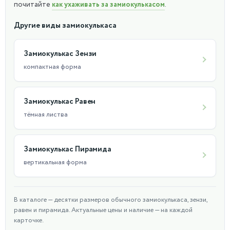
почитайте
как ухаживать за замиокулькасом
.
В нашем магазине вы найдете широкий ассортимент
горшечных растений, а также необходимые аксессуары для
Другие виды замиокулькаса
ухода за ними. Замиакулькас станет отличным подарком для
близких и друзей, которые любят комнатные растения и
Замиокулькас Зензи
хотят привнести в свой дом немного уюта и красоты.
компактная форма
Замиокулькас Равен
тёмная листва
Замиокулькас Пирамида
вертикальная форма
В каталоге — десятки размеров обычного замиокулькаса, зензи,
равен и пирамида. Актуальные цены и наличие — на каждой
карточке.