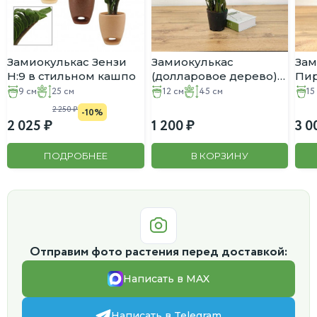
Замиокулькас Зензи
Замиокулькас
Зам
H:9 в стильном кашпо
(долларовое дерево)
Пир
D:12CM H:45CM
H:4
9 см
25 см
12 см
45 см
15
го
2 250
-10%
2 025
1 200
3 0
ПОДРОБНЕЕ
В КОРЗИНУ
Отправим фото растения перед доставкой:
Написать в MAX
Написать в Telegram