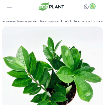
 растения
-
Замиокулькас
-
Замиокулькас H:45 D:14 в Белом Горшке