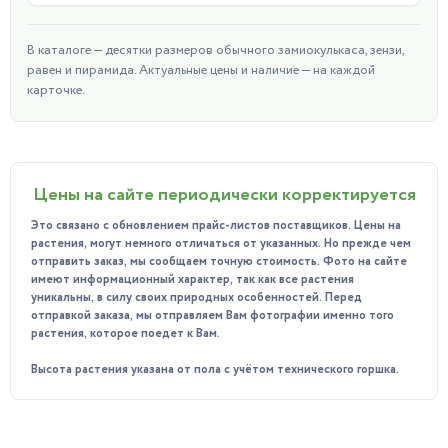
Добавьте ноту свежести и уюта в ваш дом с
Замиокулькасом в кашпо "Оазис" "Дюна"!
В каталоге — десятки размеров обычного замиокулькаса, зензи,
равен и пирамида. Актуальные цены и наличие — на каждой
карточке.
Цены на сайте периодически корректируется
Это связано с обновлением прайс-листов поставщиков. Цены на
растения, могут немного отличаться от указанных. Но прежде чем
отправить заказ, мы сообщаем точную стоимость. Фото на сайте
имеют информационный характер, так как все растения
уникальны, в силу своих природных особенностей. Перед
отправкой заказа, мы отправляем Вам фотографии именно того
растения, которое поедет к Вам.
Высота растения указана от пола с учётом технического горшка.