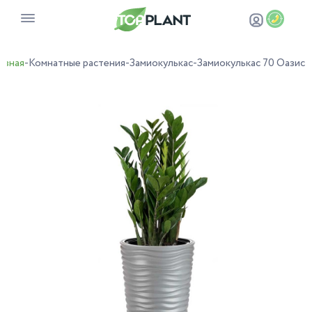
авная
-
Комнатные растения
-
Замиокулькас
-
Замиокулькас 70 Оазис