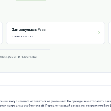
растёт. Любит душ с помощью опрыскивания слегка тёплой во
от переувлажнения.
 гибель от засухи ему не грозит достаточно длительное время
радусов, зимой около 18, не ниже 12 градусов.
Замиокулькас Равен
тёмная листва
нзи, равен и пирамида.
тения, могут немного отличаться от указанных. Но прежде чем отправить за
 своих природных особенностей. Перед отправкой заказа, мы отправляем Вам 