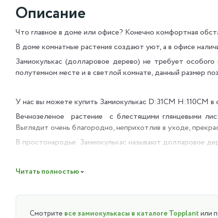
Описание
Что главное в доме или офисе? Конечно комфортная обст
В доме комнатные растения создают уют, а в офисе нали
Замиокулькас (долларовое дерево) не требует особого 
полутемном месте и в светлой комнате, данный размер поз
У нас вы можете купить Замиокулькас D:31CM H:110CM в о
Вечнозеленое растение с блестящими глянцевыми лист
Выглядит очень благородно, неприхотлив в уходе, прекра
В простонародье Замиокулькас называют долларовое дере
Растение пользуется спросом, эстетично украшает частн
Разместив растение в помещении вы также получите поль
Читать полностью
спальной комнате, на работоспособности и внимании в по
Уход:
Смотрите
все замиокулькасы в каталоге Topplant
или 