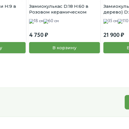
и H:9 в
Замиокулькас D:18 H:60 в
Замиокуль
Розовом керамическом
дерево) D
горшке
18 см
60 см
35 см
110
4 750
21 900
у
В корзину