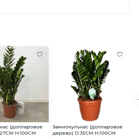
За
де
24
кас (долларовое
Замиокулькас (долларовое
:27CM H:100CM
дерево) D:35CM H:100CM