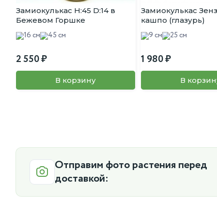
Замиокулькас H:45 D:14 в
Замиокулькас Зенз
Бежевом Горшке
кашпо (глазурь)
16 см
45 см
9 см
25 см
2 550
1 980
В корзину
В корзин
Отправим фото растения перед
доставкой: