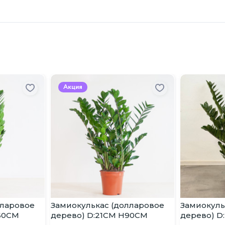
Акция
лларовое
Замиокулькас (долларовое
Замиокуль
:60CM
дерево) D:21CM H90CM
дерево) D