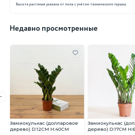
Высота растения указана от пола с учётом технического горшка.
Недавно просмотренные
Замиокулькас (долларовое
Замиокулькас (до
дерево) D:12CM H:40CM
дерево) D:17CM H