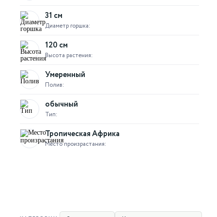
31 см
Диаметр горшка:
120 см
Высота растения:
Умеренный
Полив:
обычный
Тип:
Тропическая Африка
Место произрастания: