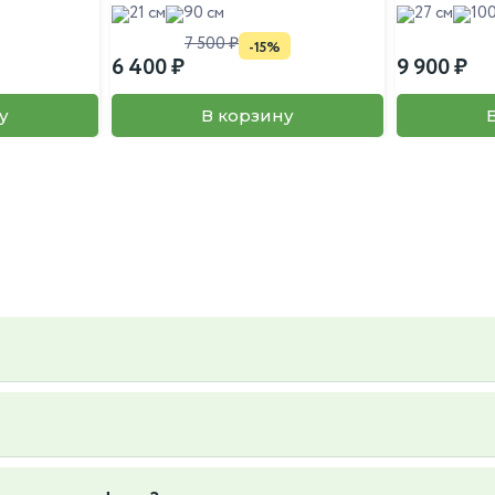
21 см
90 см
27 см
100
7 500
-15%
6 400
9 900
у
В корзину
ьер и вкус, так же вы можете предложить свой, пересадку так же
6к1