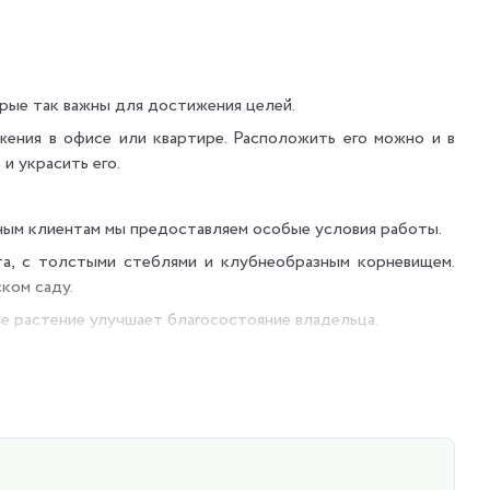
рые так важны для достижения целей.
ения в офисе или квартире. Расположить его можно и в
и украсить его.
ым клиентам мы предоставляем особые условия работы.
а, с толстыми стеблями и клубнеобразным корневищем.
ком саду.
е растение улучшает благосостояние владельца.
анки, офисы солидных учреждений.
е и свежее, что также положительно отражается на сне в