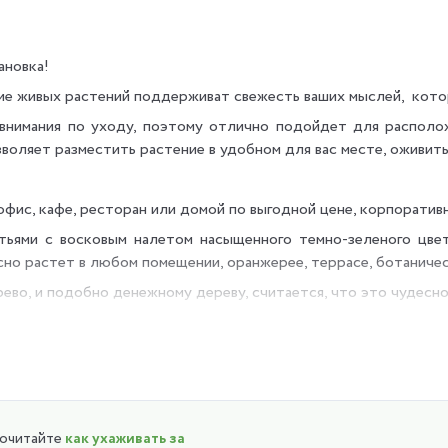
ановка!
чие живых растений поддерживат свежесть ваших мыслей, кото
внимания по уходу, поэтому отлично подойдет для располож
воляет разместить растение в удобном для вас месте, оживить 
фис, кафе, ресторан или домой по выгодной цене,
корпоративн
ьями с восковым налетом насыщенного темно-зеленого цвет
сно растет в любом помещении, оранжерее, террасе, ботаничес
во, и подобно денежному дереву, считается, что это чудесно
ые дома, городские квартиры, административные помещения, б
зу, поспособствовав этим очистке воздуха. Воздух станет чищ
мещении, где вы работаете или находитесь.
почитайте
как ухаживать за