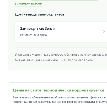
Любит хорошее освещение и в полутени тоже прекрасно 
замиокулькасом
.
дней. Терпеливо переносит засуху.
Поливать его нужно умеренно, т.к. корни могут загнивать 
Другие виды замиокулькаса
У Замиокулькаса есть подземный водозапасающий клубень,
Оптимальная температура для него в тёплое время 20-28 г
Замиокулькас Зензи
компактная форма
В каталоге — десятки размеров обычного замиокулькаса, зе
Актуальные цены и наличие — на каждой карточке.
Цены на сайте периодически корректируется
Это связано с обновлением прайс-листов поставщиков. Цены на рас
информационный характер, так как все растения уникальны, в силу