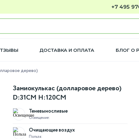
+7 495 97
ТЗЫВЫ
ДОСТАВКА И ОПЛАТА
БЛОГ О 
олларовое дерево)
Замиокулькас (долларовое дерево)
D:31CM H:120CM
Теневыносливые
Освещение:
Очищающие воздух
Польза: