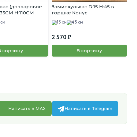
кас (долларовое
Замиокулькас D:15 H:45 в
За
:35CM H:110CM
горшке Конус
пл
 см
15 см
45 см
2 570
4 
В корзину
В корзину
Написать в MAX
Написать в Telegram