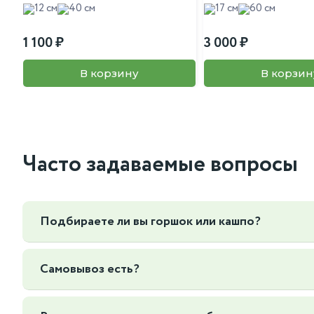
12 см
40 см
17 см
60 см
1 100
3 000
В корзину
В корзин
Часто задаваемые вопросы
Подбираете ли вы горшок или кашпо?
Да, мы можем подобрать горшок или кашпо под ваш интер
Самовывоз есть?
Да, Мы находимся по адресу г. Москва Нижегородская 7