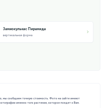
дой. Не требует частого полива, достаточно 1 раз в 10
, поэтому лучше не долить, чем перелить.
Замиокулькас Пирамида
вертикальная форма
каз, мы сообщаем точную стоимость. Фото на сайте имеют
фотографии именно того растения, которое поедет к Вам.