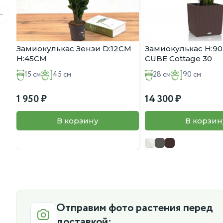
Замиокулькас Зензи D:12CM
Замиокулькас H:90
H:45CM
CUBE Cottage 30
15 см
45 см
28 см
90 см
1 950
14 300
В корзину
В корзин
Отправим фото растения перед
доставкой: