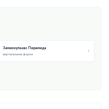
дой. Не требует частого полива, достаточно 1 раз в 10
, поэтому лучше не долить, чем перелить.
Замиокулькас Пирамида
вертикальная форма