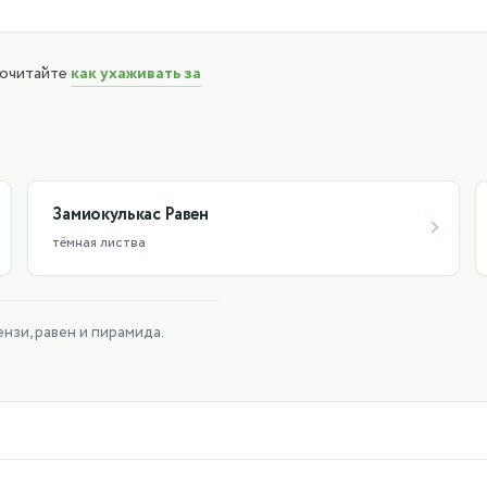
растёт. Любит душ с помощью опрыскивания слегка тёплой во
почитайте
как ухаживать за
от переувлажнения.
 гибель от засухи ему не грозит достаточно длительное время
радусов, зимой около 18, не ниже 12 градусов.
Замиокулькас Равен
тёмная листва
нзи, равен и пирамида.