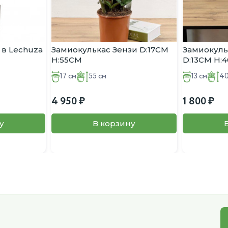
 в Lechuza
Замиокулькас Зензи D:17CM
Замиокул
H:55CM
D:13CM H:
17 см
55 см
13 см
40
4 950
1 800
у
В корзину