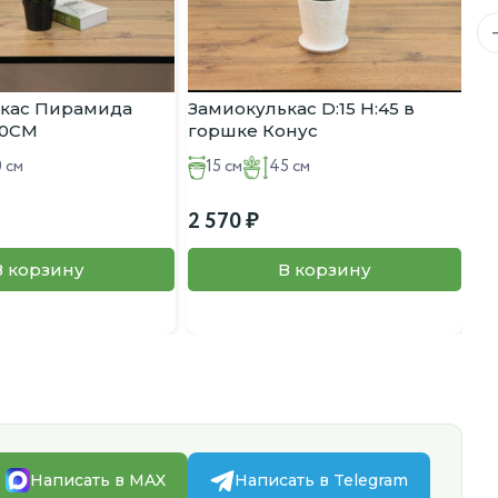
ькас Пирамида
Замиокулькас D:15 H:45 в
За
40CM
горшке Конус
Оа
 см
15 см
45 см
2 570
6 
В корзину
В корзину
Написать в MAX
Написать в Telegram