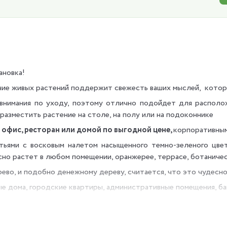
ановка!
ичие живых растений поддержит свежесть ваших мыслей, котор
внимания по уходу, поэтому отлично подойдет для располож
разместить растение на столе, на полу или на подоконнике
офис, ресторан или домой по выгодной цене,
корпоративным
ьями с восковым налетом насыщенного темно-зеленого цвет
сно растет в любом помещении, оранжерее, террасе, ботаничес
во, и подобно денежному дереву, считается, что это чудесно
ые дома, городские квартиры, административные помещения, б
зу, поспособствовав этим очистке воздуха. Воздух станет чищ
мещении, где вы работаете или находитесь.