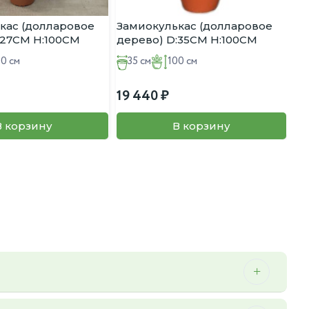
кас (долларовое
Замиокулькас (долларовое
:27CM H:100CM
дерево) D:35CM H:100CM
00 см
35 см
100 см
19 440
В корзину
В корзину
 можем осуществить мы.