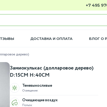
+7 495 97
ТЗЫВЫ
ДОСТАВКА И ОПЛАТА
БЛОГ О 
олларовое дерево)
Замиокулькас (долларовое дерево)
D:15CM H:40CM
Теневыносливые
Освещение:
Очищающие воздух
Польза: