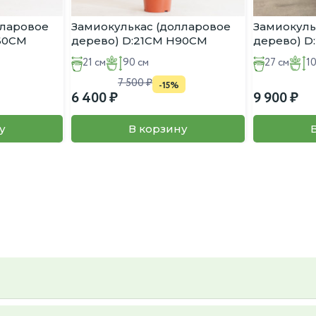
лларовое
Замиокулькас (долларовое
Замиокуль
:60CM
дерево) D:21CM H90CM
дерево) D
21 см
90 см
27 см
1
7 500
-15%
6 400
9 900
у
В корзину
ьер и вкус, так же вы можете предложить свой, пересадку так же