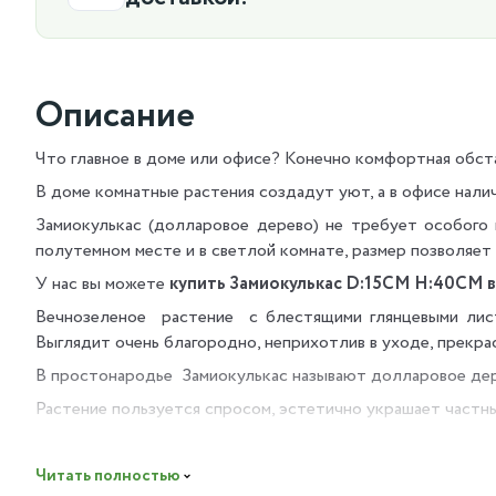
Описание
Что главное в доме или офисе? Конечно комфортная обст
В доме комнатные растения создадут уют, а в офисе нал
Замиокулькас (долларовое дерево) не требует особого 
полутемном месте и в светлой комнате, размер позволяет 
У нас вы можете
купить Замиокулькас D:15CM H:40CM в 
Вечнозеленое растение с блестящими глянцевыми лист
Выглядит очень благородно, неприхотлив в уходе, прекра
В простонародье Замиокулькас называют долларовое дере
Растение пользуется спросом, эстетично украшает частн
Разместив растение в помещении вы также получите поль
спальной комнате, на работоспособности и внимании в по
Читать полностью