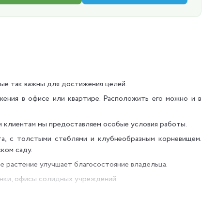
ые так важны для достижения целей.
ения в офисе или квартире. Расположить его можно и в
 клиентам мы предоставляем особые условия работы.
а, с толстыми стеблями и клубнеобразным корневищем.
ком саду.
е растение улучшает благосостояние владельца.
анки, офисы солидных учреждений.
е и свежее, что также положительно отражается на сне в