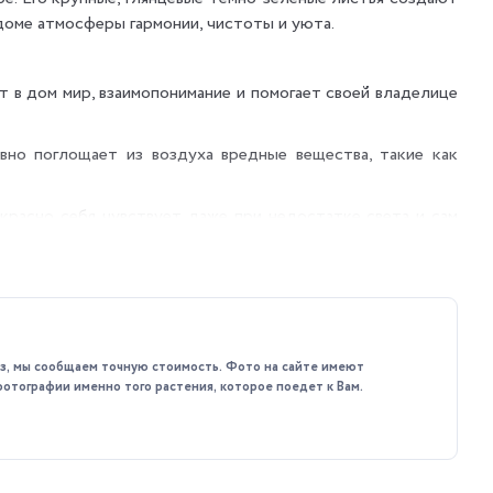
доме атмосферы гармонии, чистоты и уюта.
 в дом мир, взаимопонимание и помогает своей владелице
но поглощает из воздуха вредные вещества, такие как
красно себя чувствует даже при недостатке света и сам
каз, мы сообщаем точную стоимость. Фото на сайте имеют
фотографии именно того растения, которое поедет к Вам.