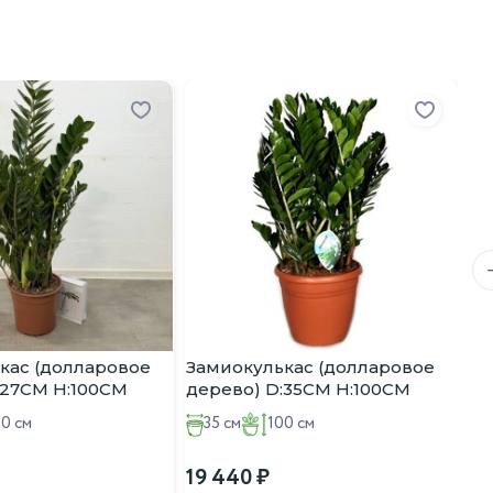
ут вызвать ожоги.
 уши» — смело поливайте.
бкой.
За
де
24
кас (долларовое
Замиокулькас (долларовое
:27CM H:100CM
дерево) D:35CM H:100CM
00 см
35 см
100 см
19 440