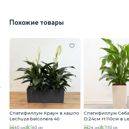
Похожие товары
Спатифиллум Краун в кашпо
Спатифиллум Себа
Lechuza balconera 40
D:24см H:110см в L
Cubico Color 32
40 см
60 см
24 см
110 см