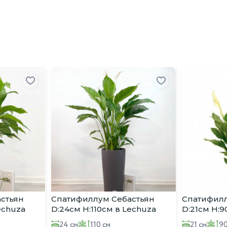
стьян
Спатифиллум Себастьян
Спатифилл
echuza
D:24см H:110см в Lechuza
D:21см H:
CILINDRO Color 32
24 см
110 см
21 см
90