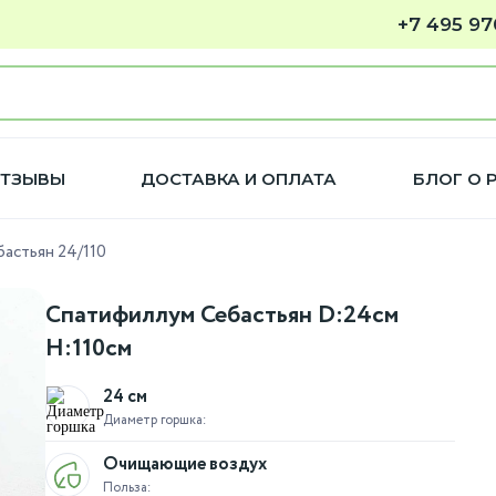
+7 495 97
ТЗЫВЫ
ДОСТАВКА И ОПЛАТА
БЛОГ О 
астьян 24/110
Спатифиллум Себастьян D:24см
H:110см
24 см
Диаметр горшка:
Очищающие воздух
Польза: