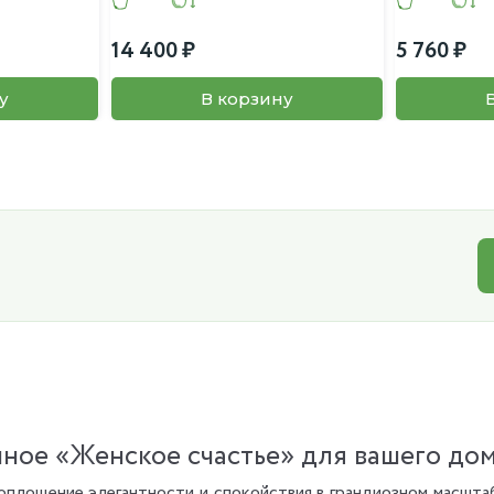
14 400
5 760
у
В корзину
ное «Женское счастье» для вашего до
оплощение элегантности и спокойствия в грандиозном масштаб