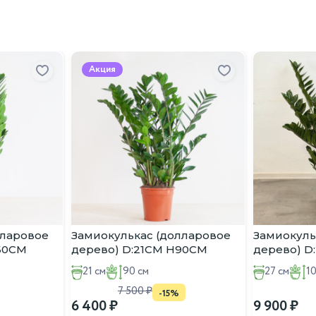
и полутени. Берегите от прямых солнечных лучей, которые мог
икатор — опустившиеся листья.
Увидели, что цветок «повесил
от регулярных опрыскиваний и протирания листьев влажной гу
квозняков.
Акция
ebastian')
лларовое
Замиокулькас (долларовое
Замиокуль
:60CM
дерево) D:21CM H90CM
дерево) D
21 см
90 см
27 см
1
7 500
-15%
6 400
9 900