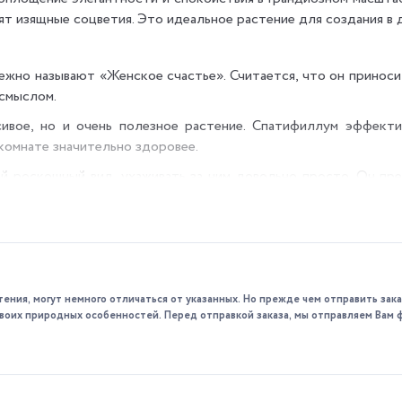
ят изящные соцветия. Это идеальное растение для создания в 
жно называют «Женское счастье». Считается, что он приносит
 смыслом.
вое, но и очень полезное растение. Спатифиллум эффектив
 комнате значительно здоровее.
 роскошный вид, ухаживать за ним довольно просто. Он пре
тив листья.
м:
солнечную сторону.
тения, могут немного отличаться от указанных. Но прежде чем отправить за
аслаждаться влажностью.
 своих природных особенностей. Перед отправкой заказа, мы отправляем Вам 
 и элегантности.
твия и чистоты.