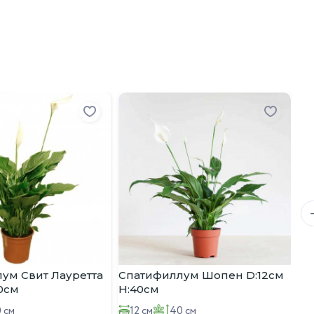
ум Свит Лауретта
Спатифиллум Шопен D:12см
Сп
90см
H:40см
D:
 см
12 см
40 см