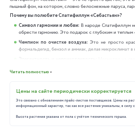
пышный фон, на котором, словно белоснежные паруса, пар
Почему вы полюбите Спатифиллум «Себастьян»?
Символ гармонии и любви:
В народе Спатифиллум не
обрести гармонию. Это подарок с глубоким и теплым
Чемпион по очистке воздуха:
Это не просто краси
формальдегид, бензол и аммиак, делая микроклимат в
Элегантность и неприхотливость:
Несмотря на свой
подскажет, когда его нужно полить, трогательно опус
Читать полностью
Куда идеально подойдет?
Благодаря своей теневыносливости, он станет украшение
Цены на сайте периодически корректируется
Гостиной или спальни, даже если окна выходят не на 
Это связано с обновлением прайс-листов поставщиков. Цены на рас
Просторной ванной комнаты с окном, где он будет н
информационный характер, так как все растения уникальны, в силу
Офиса или холла, чтобы добавить пространству жизни
Высота растения указана от пола с учётом технического горшка.
Любого уголка, где нужно создать ощущение спокойс
Простой гид по уходу