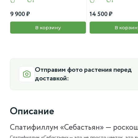
9 900
14 500
В корзину
В корзин
Отправим фото растения перед
доставкой:
Описание
Спатифиллум «Себастьян» — роскош
Спатифиллум «Себастьян» — это не просто цветок, это в