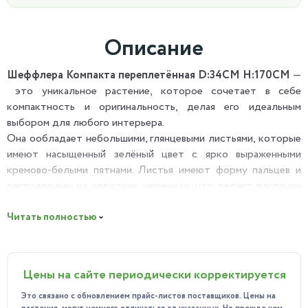
Описание
Шеффлера Компакта переплетённая D:34CM H:170CM
—
это уникальное растение, которое сочетает в себе
компактность и оригинальность, делая его идеальным
выбором для любого интерьера.
Она ообладает небольшими, глянцевыми листьями, которые
имеют насыщенный зелёный цвет с ярко выраженными
кремово-белыми пятнами. Листья имеют форму пальцев и
расположены на коротких черешках, что делает растение
компактным и аккуратным. Стебель растения также
короткий и прямой, что придаёт ему дополнительную
Читать полностью
декоративность.
От других сортов отличается уникальной формой.
Растение имеет переплетённый прямой ствол, от которого
Цены на сайте периодически корректируется
отходят ветви с розетками листьев, создавая эффект
стройного и элегантного деревца. Однако, в отличие от
Это связано с обновлением прайс-листов поставщиков. Цены на