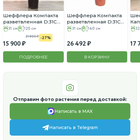
Шеффлера Компакта
Шеффлера Компакта
Ше
разветвленная D:31CM
разветвленная D:31CM
Кап
H:120CM
H:140CM
пер
31 см
120 см
31 см
140 см
32
D:3
21 800
-27%
15 900
26 492
17 
ПОДРОБНЕЕ
В КОРЗИНУ
Отправим фото растения перед доставкой:
Написать в MAX
Написать в Telegram