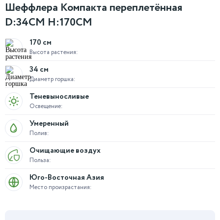
Шеффлера Компакта переплетённая
D:34CM H:170CM
170 см
Высота растения:
34 см
Диаметр горшка:
Теневыносливые
Освещение:
Умеренный
Полив:
Очищающие воздух
Польза:
Юго-Восточная Азия
Место произрастания: