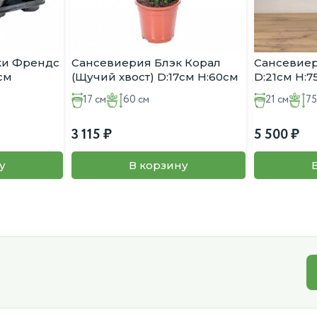
ки Френдс
Сансевиерия Блэк Корал
Сансевиер
см
(Щучий хвост) D:17см H:60см
D:21см H:7
17 см
60 см
21 см
75
3 115
5 500
у
В корзину