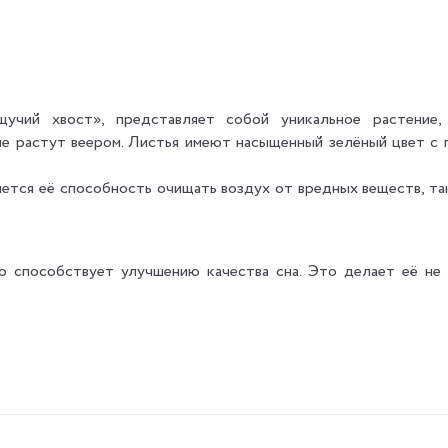
«щучий хвост», представляет собой уникальное растени
рые растут веером. Листья имеют насыщенный зелёный цвет с 
ется её способность очищать воздух от вредных веществ, та
о способствует улучшению качества сна. Это делает её не
может расти и в полутени. Прямые солнечные лучи могут выз
хнуть между поливами. Избыток влаги может привести к загнив
поэтому её не нужно опрыскивать. Однако, если воздух слиш