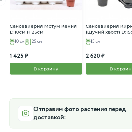
Сансевиерия Мотум Кения
Сансевиерия Кир
D:10см H:25см
(Щучий хвост) D:15
10 см
25 см
15 см
1 425
2 620
В корзину
В корзин
Отправим фото растения перед
доставкой: