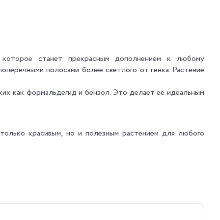
е, которое станет прекрасным дополнением к любому
поперечными полосами более светлого оттенка. Растение
ких как формальдегид и бензол. Это делает её идеальным
 только красивым, но и полезным растением для любого
вать ожоги на листьях, поэтому лучше избегать прямого
анию корней, поэтому важно не переувлажнять почву.
ком сухой, можно поставить рядом с растением ёмкость с