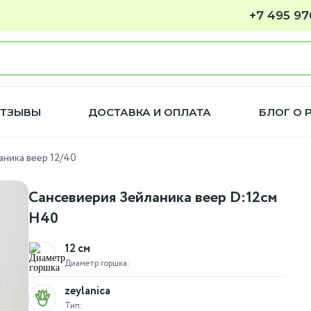
+7 495 97
ТЗЫВЫ
ДОСТАВКА И ОПЛАТА
БЛОГ О 
аника веер 12/40
Сансевиерия Зейланика веер D:12см
H40
12 см
Диаметр горшка:
zeylanica
Тип: