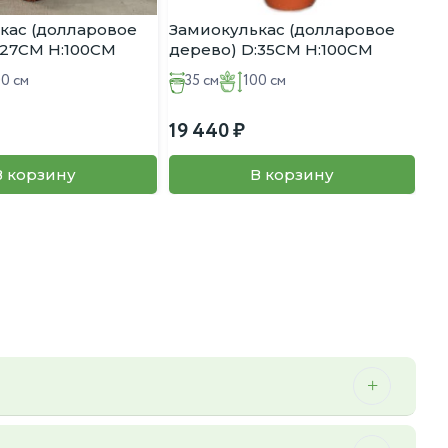
кас (долларовое
Замиокулькас (долларовое
:27CM H:100CM
дерево) D:35CM H:100CM
00 см
35 см
100 см
19 440
В корзину
В корзину
 можем осуществить мы.