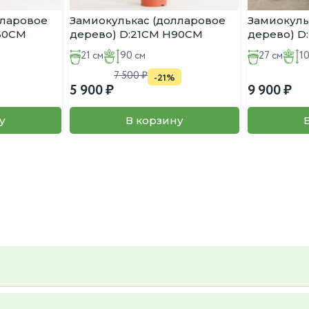
лларовое
Замиокулькас (долларовое
Замиокуль
:60CM
дерево) D:21CM H90CM
дерево) D
21 см
90 см
27 см
1
7 500
-21%
5 900
9 900
у
В корзину
ьер и вкус, так же вы можете предложить свой, пересадку так же