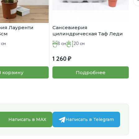
ия Лауренти
Сансевиерия
Са
5см
цилиндрическая Таф Леди
ци
D:8см H:20см
D:
 см
8 см
20 см
1 260
1 
В корзину
Подробнее
Написать в MAX
Написать в Telegram