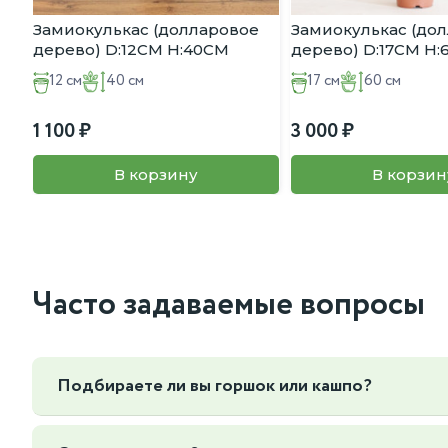
Замиокулькас (долларовое
Замиокулькас (до
дерево) D:12CM H:40CM
дерево) D:17CM H
12 см
40 см
17 см
60 см
1 100
3 000
В корзину
В корзин
Часто задаваемые вопросы
Подбираете ли вы горшок или кашпо?
Да, мы можем подобрать горшок или кашпо под ваш интер