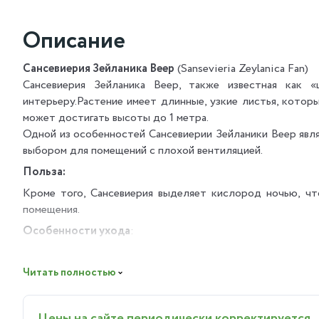
Описание
Сансевиерия Зейланика Веер
(Sansevieria Zeylanica Fan)
Сансевиерия Зейланика Веер, также известная как 
интерьеру.Растение имеет длинные, узкие листья, кото
может достигать высоты до 1 метра.
Одной из особенностей Сансевиерии Зейланики Веер явля
выбором для помещений с плохой вентиляцией.
Польза:
Кроме того, Сансевиерия выделяет кислород ночью, чт
помещения.
Особенности ухода
:
Освещение:предпочитает яркий рассеянный свет, но 
солнечного света.
Читать полностью
Полив:следует поливать умеренно, давая почве просо
Цены на сайте периодически корректируется
Влажность воздуха:хорошо переносит сухой воздух, 