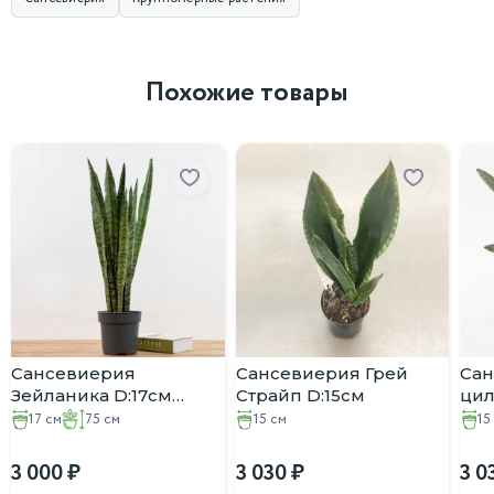
Похожие товары
Сансевиерия
Сансевиерия Грей
Са
Зейланика D:17см
Страйп D:15см
ци
H:75см
Бон
17 см
75 см
15 см
15
3 000
3 030
3 0