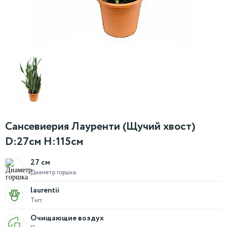
Сансевиерия Лауренти (Щучий хвост)
D:27см H:115см
27 см
Диаметр горшка:
laurentii
Тип:
Очищающие воздух