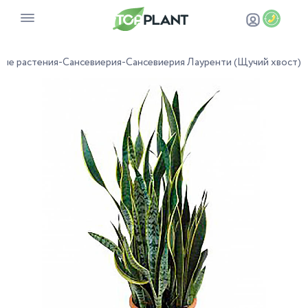
ные растения
-
Сансевиерия
-
Сансевиерия Лауренти (Щучий хвост)