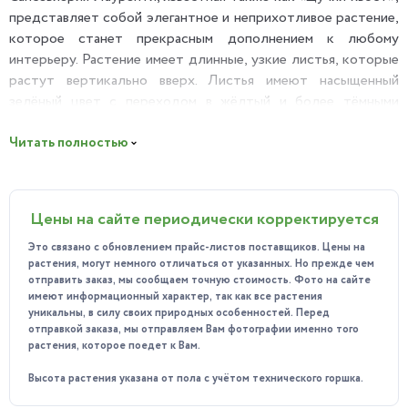
представляет собой элегантное и неприхотливое растение,
которое станет прекрасным дополнением к любому
интерьеру. Растение имеет длинные, узкие листья, которые
растут вертикально вверх. Листья имеют насыщенный
зелёный цвет с переходом в жёлтый и более тёмными
поперечными полосками, которые создают уникальный
узор. Растение может достигать высоты выше 1 метра.
Читать полностью
Одной из особенностей Сансевиерии Лауренти является её
способность очищать воздух от вредных веществ, таких
как формальдегид и бензол. Это делает её идеальным
Цены на сайте периодически корректируется
выбором для помещений с плохой вентиляцией.
Это связано с обновлением прайс-листов поставщиков. Цены на
Польза:
растения, могут немного отличаться от указанных. Но прежде чем
Кроме того, Сансевиерия выделяет кислород ночью, что
отправить заказ, мы сообщаем точную стоимость. Фото на сайте
имеют информационный характер, так как все растения
способствует улучшению качества сна. Это делает её не
уникальны, в силу своих природных особенностей. Перед
только красивым, но и полезным растением для любого
отправкой заказа, мы отправляем Вам фотографии именно того
помещения.
растения, которое поедет к Вам.
Особенности ухода:
Высота растения указана от пола с учётом технического горшка.
Освещение:предпочитает яркий рассеянный свет, но