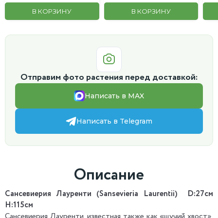
В КОРЗИНУ
В КОРЗИНУ
Отправим фото растения перед доставкой:
Написать в MAX
Написать в Telegram
Описание
Сансевиерия Лауренти (Sansevieria Laurentii) D:27см
H:115см
Сансевиерия Лауренти, известная также как «щучий хвост»,