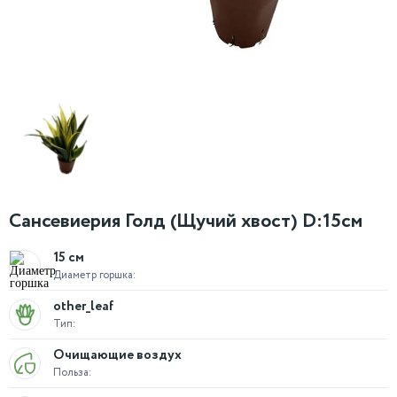
Сансевиерия Голд (Щучий хвост) D:15см
15 см
Диаметр горшка:
other_leaf
Тип:
Очищающие воздух
Польза: