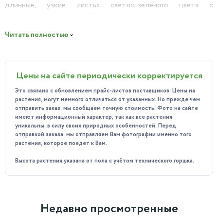
длинные, узкие листья светло-зелёного цвета с
золотистыми краями. Они расположены вертикально и
образуют пышную розетку. В домашних условиях растение
Читать полностью
может достигать высоты до 1 метра.
Особенностью Сансевиерии Голд являются её золотистые
края, которые придают растению благородный и
Цены на сайте периодически корректируется
изысканный вид. Благодаря своей уникальной форме и
окраске, она станет настоящим украшением вашего дома,
Это связано с обновлением прайс-листов поставщиков. Цены на
офиса или другого помещения.
растения, могут немного отличаться от указанных. Но прежде чем
отправить заказ, мы сообщаем точную стоимость. Фото на сайте
Польза:
имеют информационный характер, так как все растения
Сансевиерия известна своими очищающими свойствами. Она
уникальны, в силу своих природных особенностей. Перед
отправкой заказа, мы отправляем Вам фотографии именно того
способна поглощать вредные вещества из воздуха, такие
растения, которое поедет к Вам.
как формальдегид, бензол и трихлорэтилен. Это делает её
идеальным выбором для помещений, где используются
Высота растения указана от пола с учётом технического горшка.
синтетические материалы или бытовая химия.
Особенности ухода:
Освещение: предпочитает яркий рассеянный свет, но
Недавно просмотренные
может расти и в полутени. Прямые солнечные лучи