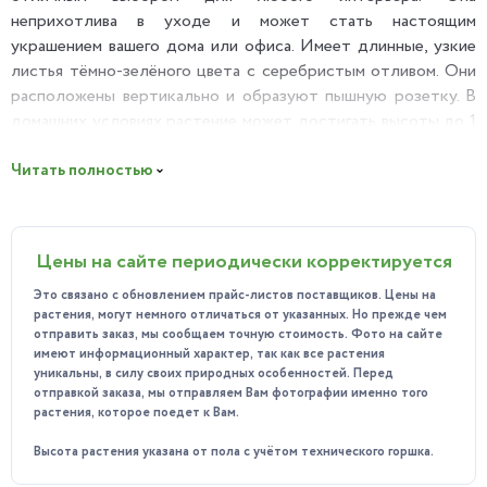
неприхотлива в уходе и может стать настоящим
украшением вашего дома или офиса. Имеет длинные, узкие
листья тёмно-зелёного цвета с серебристым отливом. Они
расположены вертикально и образуют пышную розетку. В
домашних условиях растение может достигать высоты до 1
метра.
Читать полностью
Польза:
Сансевиерия известна своими очищающими свойствами. Она
способна поглощать вредные вещества из воздуха, такие
Цены на сайте периодически корректируется
как формальдегид, бензол и трихлорэтилен. Это делает её
идеальным выбором для помещений, где используются
Это связано с обновлением прайс-листов поставщиков. Цены на
синтетические материалы или бытовая химия.
растения, могут немного отличаться от указанных. Но прежде чем
отправить заказ, мы сообщаем точную стоимость. Фото на сайте
Особенности ухода:
имеют информационный характер, так как все растения
уникальны, в силу своих природных особенностей. Перед
Освещение: предпочитает яркий рассеянный свет, но
отправкой заказа, мы отправляем Вам фотографии именно того
может расти и в полутени. Прямые солнечные лучи
растения, которое поедет к Вам.
могут вызвать ожоги на листьях, поэтому лучше
Высота растения указана от пола с учётом технического горшка.
избегать их прямого воздействия.