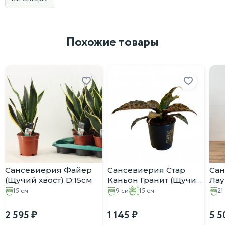
Похожие товары
Сансевиерия Файер
Сансевиерия Стар
Са
(Щучий хвост) D:15см
Каньон Гранит (Щучий
Лау
хвост) D:9см H:15см
H:7
15 см
9 см
15 см
21
2 595
1 145
5 5