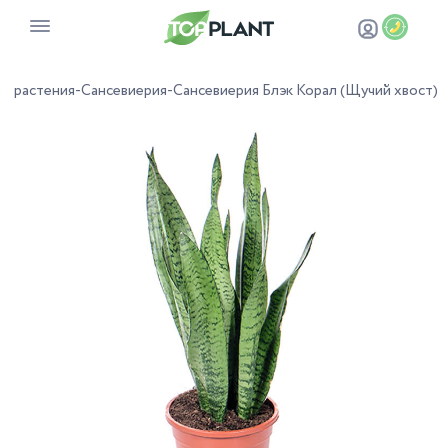
е растения
-
Сансевиерия
-
Сансевиерия Блэк Корал (Щучий хвост)