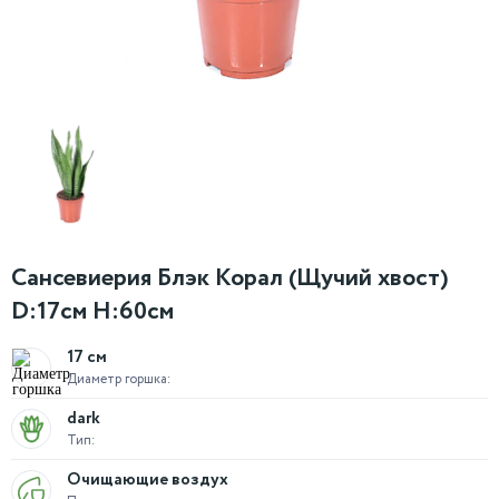
Сансевиерия Блэк Корал (Щучий хвост)
D:17см H:60см
17 см
Диаметр горшка:
dark
Тип:
Очищающие воздух