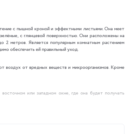
стение с пышной кроной и эффектными листьями. Она меет
зелёные, с глянцевой поверхностью. Они расположены на
о 2 метров. Является популярным комнатным растением
димо обеспечить ей правильный уход.
т воздух от вредных веществ и микроорганизмов. Кроме
 восточном или западном окне, где она будет получать
атур и сквозняков.
 почвы немного подсохнуть. Зимой полив можно сократить.
жно использовать увлажнитель воздуха или регулярно