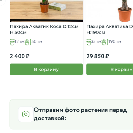
Пахира Акватик Коса D:12см
Пахира Акватика D
H:50см
H:190см
12 см
50 см
35 см
190 см
2 400
29 850
В корзину
В корзин
Отправим фото растения перед
доставкой: