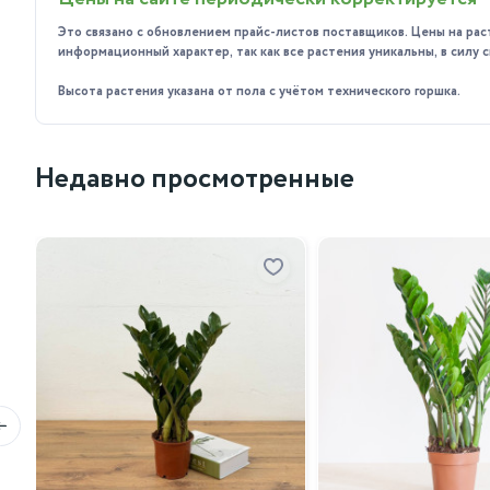
опрыскивать листья водой.
Это связано с обновлением прайс-листов поставщиков. Цены на рас
Подкормка: в период активного роста (весна-лето) 
информационный характер, так как все растения уникальны, в силу
Пересадка: молодые растения пересаживают ежегодно,
Высота растения указана от пола с учётом технического горшка.
Формирование кроны: чтобы сформировать красивую к
Соблюдая эти несложные правила ухода, вы сможете обес
Недавно просмотренные
годы.
Почему стоит приобрести у нас?
Мы предлагаем высококачественные растения, которые 
растение, который наилучшим образом подойдёт для ваши
Не упустите возможность украсить свой дом или офис эт
удивительного растения!