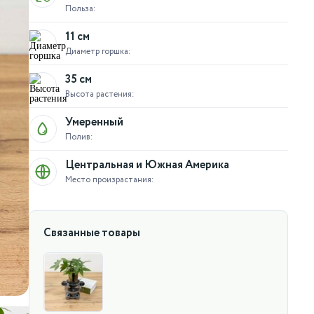
Польза:
11 см
Диаметр горшка:
35 см
Высота растения:
Умеренный
Полив:
Центральная и Южная Америка
Место произрастания:
Связанные товары