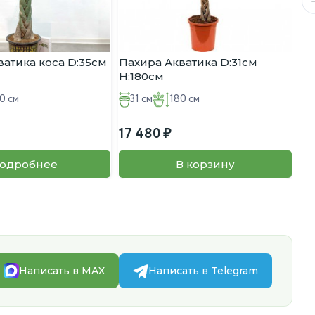
ватика коса D:35см
Пахира Акватика D:31см
Па
H:180см
D:
0 см
31 см
180 см
17 480
2 
одробнее
В корзину
Написать в MAX
Написать в Telegram