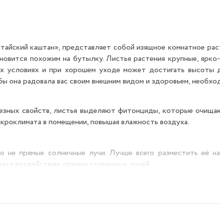
китайский каштан», представляет собой изящное комнатное ра
новится похожим на бутылку. Листья растения крупные, ярко-
х условиях и при хорошем уходе может достигать высоты д
бы она радовала вас своим внешним видом и здоровьем, необхо
езных свойств, листья выделяют фитонциды, которые очищаю
кроклимата в помещении, повышая влажность воздуха.
о не прямые солнечные лучи. Лучше всего разместить её на
ться воздействию прямых солнечных лучей.
не от +18°C до +24°C. Не допускайте резких перепадов темпер
 влажной, но не мокрой. Между поливами дайте верхнему слою
духа. Для поддержания оптимального уровня влажности мо