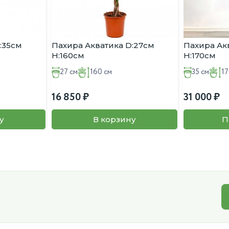
:35см
Пахира Акватика D:27см
Пахира Ак
H:160см
H:170см
27 см
160 см
35 см
17
16 850
31 000
у
В корзину
П