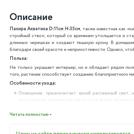
Описание
Пахира Акватика D:11см H:35см
, также известная как «
стройный ствол, который со временем утолщается и ста
длинных черешках и создают пышную крону. В домашни
благодаря своей красоте и неприхотливости. Однако, что
Польза:
Не только украшает интерьер, но и обладает рядом пол
того, растение способствует созданию благоприятного ми
Особенности ухода:
Освещение: предпочитает яркий рассеянный свет, н
достаточное количество света, но не будет подверга
Температура: умеренныая, предпочтительна в диапазо
Читать полностью
Полив: регулярный, но умеренный. Почва должна быть
Влажность воздуха: любит высокую влажность воз
Цены на сайте периодически корректируется