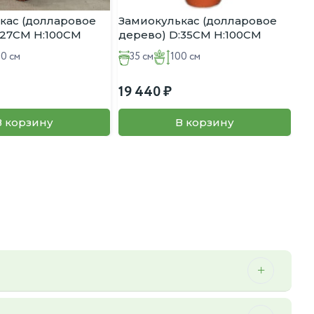
кас (долларовое
Замиокулькас (долларовое
:27CM H:100CM
дерево) D:35CM H:100CM
00 см
35 см
100 см
19 440
В корзину
В корзину
 можем осуществить мы.