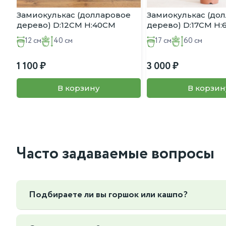
Замиокулькас (долларовое
Замиокулькас (до
дерево) D:12CM H:40CM
дерево) D:17CM H
12 см
40 см
17 см
60 см
1 100
3 000
В корзину
В корзин
Часто задаваемые вопросы
Подбираете ли вы горшок или кашпо?
Да, мы можем подобрать горшок или кашпо под ваш интер