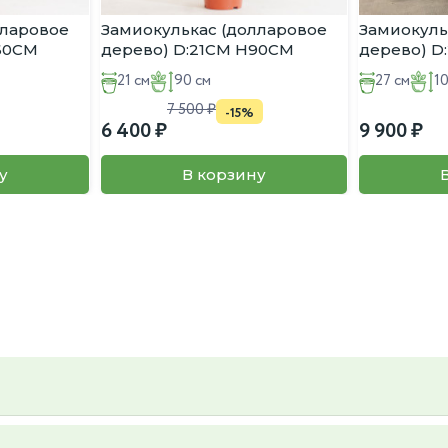
лларовое
Замиокулькас (долларовое
Замиокуль
:60CM
дерево) D:21CM H90CM
дерево) D
21 см
90 см
27 см
1
7 500
-15%
6 400
9 900
у
В корзину
ьер и вкус, так же вы можете предложить свой, пересадку так же