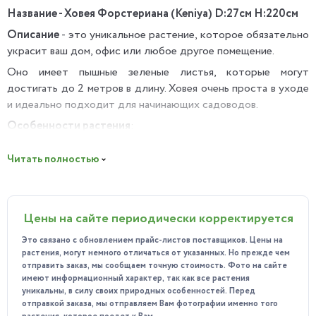
Название - Ховея Форстериана (Keniya) D:27см H:220см
Описание
- это уникальное растение, которое обязательно
украсит ваш дом, офис или любое другое помещение.
Оно имеет пышные зеленые листья, которые могут
достигать до 2 метров в длину. Ховея очень проста в уходе
и идеально подходит для начинающих садоводов.
Особенности растения
:
Уникальный внешний вид: имеет пышные листья,
Читать полностью
которые делают ее идеальным украшением для любого
помещения.
Легкость ухода: не требует сложного ухода, она
Цены на сайте периодически корректируется
отлично приспосабливается к различным условиям.
Это связано с обновлением прайс-листов поставщиков. Цены на
Эффективное очищение воздуха: поглощает
растения, могут немного отличаться от указанных. Но прежде чем
углекислый газ и выделяет кислород, делая воздух в
отправить заказ, мы сообщаем точную стоимость. Фото на сайте
помещении более свежим и здоровым.
имеют информационный характер, так как все растения
уникальны, в силу своих природных особенностей. Перед
Разнообразие использования: можно использовать как в
отправкой заказа, мы отправляем Вам фотографии именно того