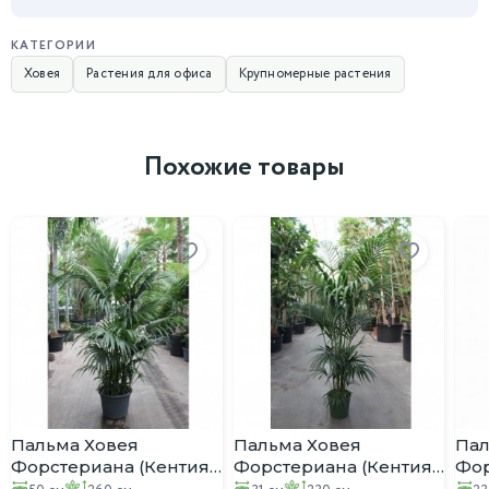
КАТЕГОРИИ
Ховея
Растения для офиса
Крупномерные растения
Похожие товары
Пальма Ховея
Пальма Ховея
Пал
Форстериана (Кентия)
Форстериана (Кентия)
Фор
D:50см H:260см
D:31см H:230см
D:2