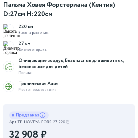
Пальма Ховея Форстериана (Кентия)
D:27см H:220см
220 см
Высота растения:
27 см
Диаметр горшка:
Очищающие воздух, Безопасные для животных,
Безопасные для детей
Польза:
Тропическая Азия
Место произрастания:
Предзаказ
Арт.
TP-HOVEYA-FORS-27-220
32 908
₽