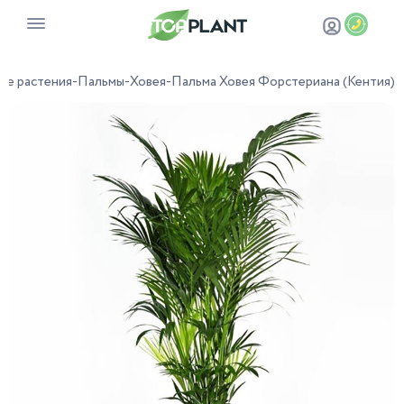
ые растения
-
Пальмы
-
Ховея
-
Пальма Ховея Форстериана (Кентия)