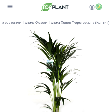
ые растения
-
Пальмы
-
Ховея
-
Пальма Ховея Форстериана (Кентия)