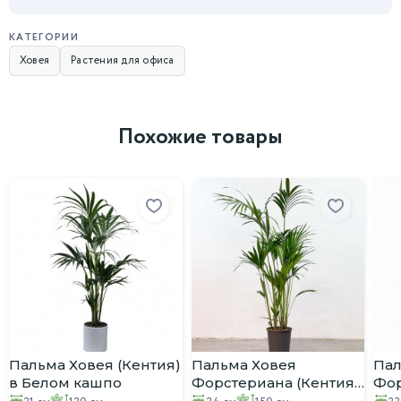
КАТЕГОРИИ
Ховея
Растения для офиса
Похожие товары
Пальма Ховея (Кентия)
Пальма Ховея
Пал
в Белом кашпо
Форстериана (Кентия)
Фор
D:24см H:150см
D:2