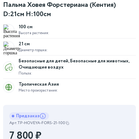
Пальма Ховея Форстериана (Кентия)
D:21см H:100см
100 см
Высота растения:
21 см
Диаметр горшка:
Безопасные для детей, Безопасные для животных,
Очищающие воздух
Польза:
Тропическая Азия
Место произрастания:
Предзаказ
Арт.
TP-HOVEYA-FORS-21-100
7 800
₽