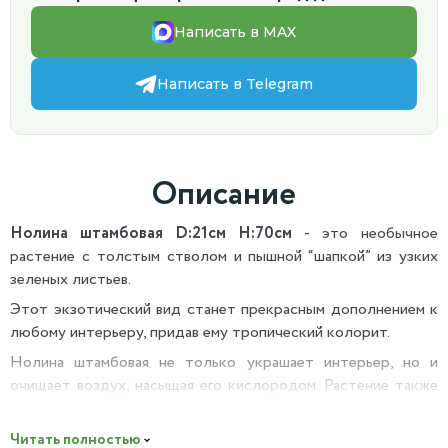
Написать в MAX
Написать в Telegram
Описание
Нолина штамбовая D:21см H:70см
- это необычное
растение с толстым стволом и пышной “шапкой” из узких
зеленых листьев.
Этот экзотический вид станет прекрасным дополнением к
любому интерьеру, придав ему тропический колорит.
Нолина штамбовая не только украшает интерьер, но и
очищает воздух, насыщая его кислородом. Растение также
способствует созданию благоприятного микроклимата в
помещении, снижая уровень стресса и усталости.
Читать полностью