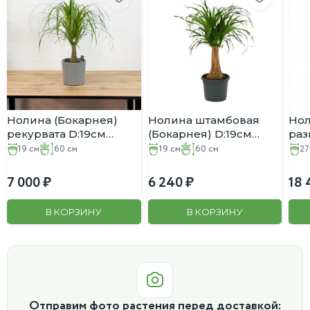
Нолина (Бокарнея)
Нолина штамбовая
Но
рекурвата D:19см
(Бокарнея) D:19см
раз
H:60см в Бетонном
H:60см
(Бо
19 см
60 см
19 см
60 см
27
кашпо
H:7
7 000
6 240
18 
В КОРЗИНУ
В КОРЗИНУ
Отправим фото растения перед доставкой: