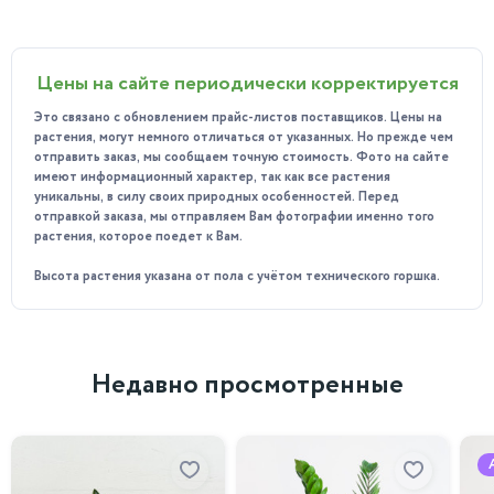
Особенности ухода:
Нолина не требует сложного ухода, главное - обеспечить
ей достаточное количество света и влаги.
Цены на сайте периодически корректируется
Растение предпочитает яркий рассеянный свет и
Это связано с обновлением прайс-листов поставщиков. Цены на
регулярный умеренный полив. Зимой полив можно
растения, могут немного отличаться от указанных. Но прежде чем
сократить, но не допускать полного пересыхания почвы.
отправить заказ, мы сообщаем точную стоимость. Фото на сайте
имеют информационный характер, так как все растения
Также важно поддерживать высокую влажность воздуха,
уникальны, в силу своих природных особенностей. Перед
регулярно опрыскивая листья.
отправкой заказа, мы отправляем Вам фотографии именно того
растения, которое поедет к Вам.
Нолина штамбовая предпочитает температуру от +18 до
+25 градусов Цельсия, зимой возможно небольшое
Высота растения указана от пола с учётом технического горшка.
снижение до +15-+17 градусов. Нолина может выдерживать
кратковременное понижение температуры, однако
длительное воздействие холода может негативно
сказаться на здоровье растения.
Недавно просмотренные
Почему стоит приобрести Нолину штамбовую у нас?
Мы предлагаем здоровые растения, выращенные опытными
специалистами. Все экземпляры проходят строгий отбор,
что гарантирует высокое качество товара. Наши