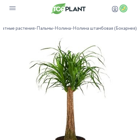
натные растения
-
Пальмы
-
Нолина
-
Нолина штамбовая (Бокарнея)