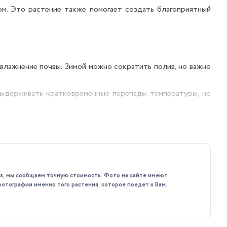
м. Это растение также помогает создать благоприятный
увлажнение почвы. Зимой можно сократить полив, но важно
выдерживать кратковременные перепады температуры, но
ство и здоровье товара.
каз, мы сообщаем точную стоимость. Фото на сайте имеют
фотографии именно того растения, которое поедет к Вам.