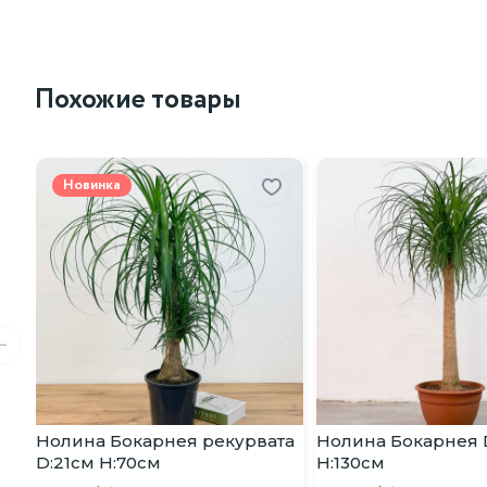
Похожие товары
Новинка
Нолина Бокарнея рекурвата
Нолина Бокарнея 
D:21см H:70см
H:130см