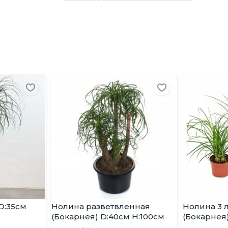
D:35см
Нолина разветвленная
Нолина 3 
(Бокарнея) D:40см H:100см
(Бокарнея)