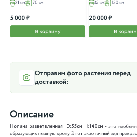
21 см
70 см
35 см
130 см
5 000
20 000
В корзину
В корзин
Отправим фото растения перед
доставкой:
Описание
Нолина разветвленная D:55см H:140см
- это необычн
образующих пышную крону. Этот экзотичный вид прекрасн