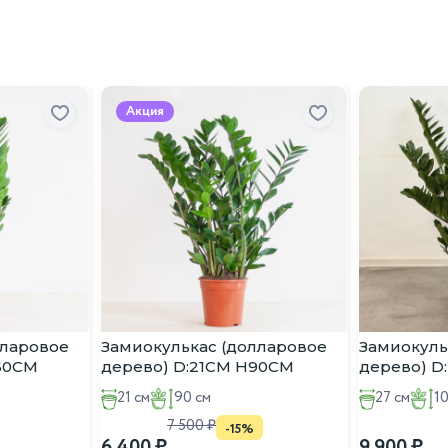
Акция
лларовое
Замиокулькас (долларовое
Замиокуль
:60CM
дерево) D:21CM H90CM
дерево) D
21 см
90 см
27 см
1
7 500
-15%
6 400
9 900