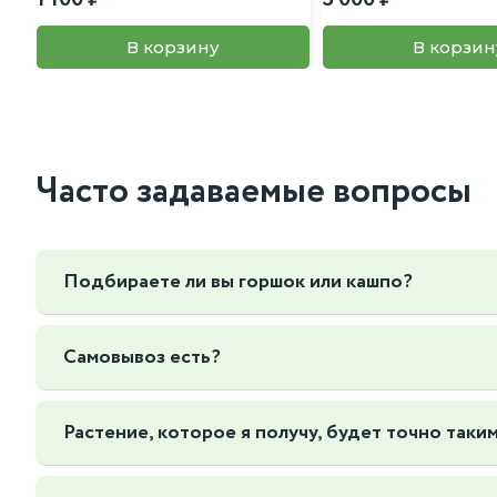
В корзину
В корзин
Часто задаваемые вопросы
Подбираете ли вы горшок или кашпо?
Да, мы можем подобрать горшок или кашпо под ваш интер
Самовывоз есть?
Да, Мы находимся по адресу г. Москва Нижегородская 7
Растение, которое я получу, будет точно таким
Да, и даже лучше! В отличие от многих магазинов, мы ф