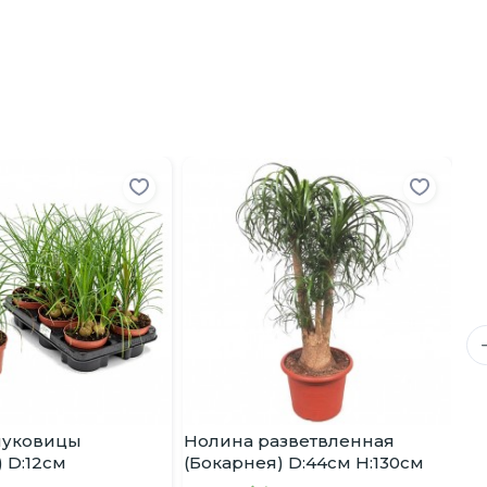
луковицы
Нолина разветвленная
Но
 D:12см
(Бокарнея) D:44см H:130см
(Б