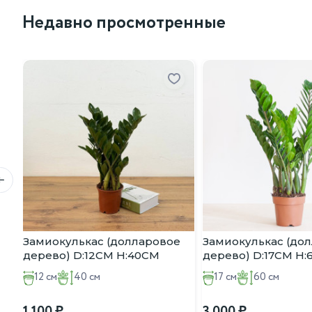
Недавно просмотренные
Замиокулькас (долларовое
Замиокулькас (до
дерево) D:12CM H:40CM
дерево) D:17CM H
12 см
40 см
17 см
60 см
1 100
3 000