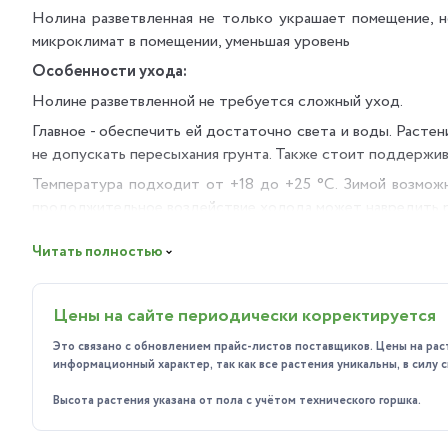
Нолина разветвленная не только украшает помещение, н
микроклимат в помещении, уменьшая уровень
Особенности ухода:
Нолине разветвленной не требуется сложный уход.
Главное - обеспечить ей достаточно света и воды. Расте
не допускать пересыхания грунта. Также стоит поддержив
Температура подходит от +18 до +25 °C. Зимой возмож
продолжительное воздействие холода может навредить 
Почему стоит выбрать Нолину разветвленную у нас?
Читать полностью
Мы предлагаем качественные здоровые растения. Все обра
Наши специалисты готовы помочь с подбором растения и 
Цены на сайте периодически корректируется
Это связано с обновлением прайс-листов поставщиков. Цены на рас
информационный характер, так как все растения уникальны, в силу
Высота растения указана от пола с учётом технического горшка.