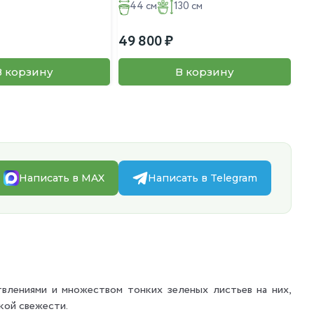
44 см
130 см
49 800
8 
В корзину
В корзину
Написать в MAX
Написать в Telegram
влениями и множеством тонких зеленых листьев на них,
кой свежести.