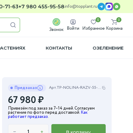
info@topplant.ru
0-71-63
+7 980 455-95-58
0
0
Войти
Избранное
Корзина
Звонок
РАСТЕНИЯХ
КОНТАКТЫ
ОЗЕЛЕНЕНИЕ
Предзаказ
Арт.
TP-NOLINA-RAZV-55-140
67 980
₽
Привезём под заказ за 7–14 дней. Согласуем
растение по фото перед доставкой.
Как
работает предзаказ
.
−
+
В корзину