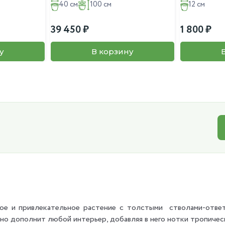
40 см
100 см
12 см
39 450
1 800
у
В корзину
ое и привлекательное растение с толстыми стволами-ответ
о дополнит любой интерьер, добавляя в него нотки тропичес