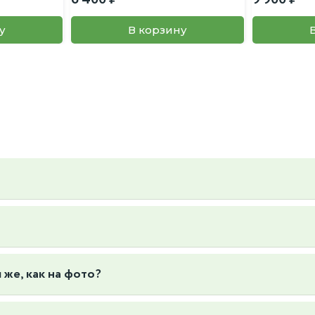
у
В корзину
ьер и вкус, так же вы можете предложить свой, пересадку так же
6к1
 же, как на фото?
отографируем конкретные экземпляры растений, которые есть в нал