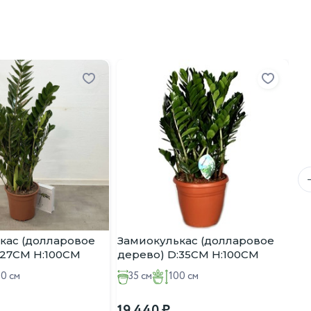
За
де
24
кас (долларовое
Замиокулькас (долларовое
:27CM H:100CM
дерево) D:35CM H:100CM
00 см
35 см
100 см
19 440