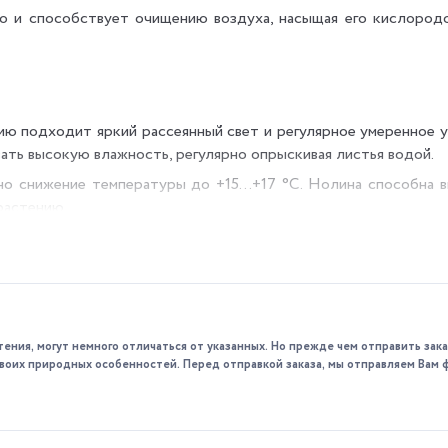
о и способствует очищению воздуха, насыщая его кислородо
нию подходит яркий рассеянный свет и регулярное умеренное 
ать высокую влажность, регулярно опрыскивая листья водой.
но снижение температуры до +15…+17 °C. Нолина способна 
растению.
зцы проходят строгий отбор и проверку, что гарантирует каче
предоставить консультацию по уходу.
тения, могут немного отличаться от указанных. Но прежде чем отправить за
 своих природных особенностей. Перед отправкой заказа, мы отправляем Вам 