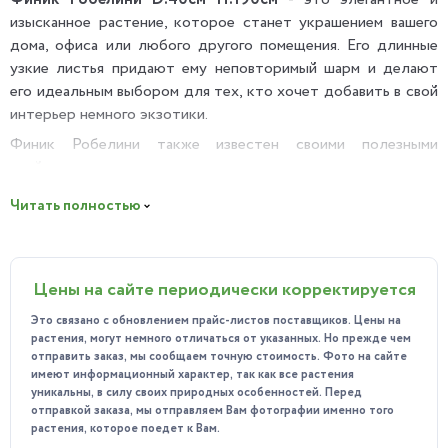
изысканное растение, которое станет украшением вашего
дома, офиса или любого другого помещения. Его длинные
узкие листья придают ему неповторимый шарм и делают
его идеальным выбором для тех, кто хочет добавить в свой
интерьер немного экзотики.
Финик Робелини также известен своими полезными
свойствами: он очищает воздух и улучшает качество
воздуха в помещении.
Читать полностью
Особенности ухода:
Финик Робелини не требует
сложного ухода. Он предпочитает яркий рассеянный свет и
умеренный полив. В летний период его следует поливать
Цены на сайте периодически корректируется
регулярно, а в зимний - сократить полив. Финик Робелини
хорошо переносит сухой воздух, но рекомендуется
Это связано с обновлением прайс-листов поставщиков. Цены на
регулярно опрыскивать его листья для поддержания их
растения, могут немного отличаться от указанных. Но прежде чем
здорового вида.
отправить заказ, мы сообщаем точную стоимость. Фото на сайте
имеют информационный характер, так как все растения
Предпочитает температуру в диапазоне от 16 до 24
уникальны, в силу своих природных особенностей. Перед
градусов Цельсия. Он может выдерживать
отправкой заказа, мы отправляем Вам фотографии именно того
растения, которое поедет к Вам.
кратковременные понижения температуры, но длительное