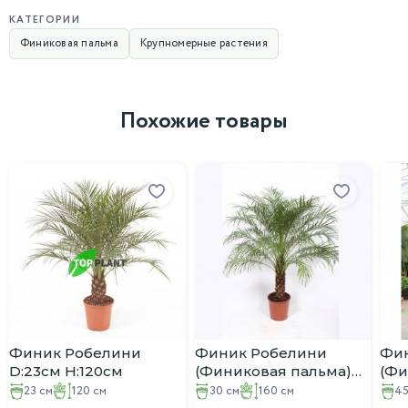
КАТЕГОРИИ
Финиковая пальма
Крупномерные растения
Похожие товары
Финик Робелини
Финик Робелини
Фи
D:23см H:120см
(Финиковая пальма)
(Фи
D:30см H:160см
выс
23 см
120 см
30 см
160 см
45
H:1