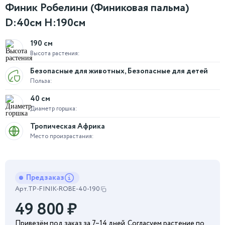
Финик Робелини (Финиковая пальма)
D:40см H:190см
190 см
Высота растения:
Безопасные для животных, Безопасные для детей
Польза:
40 см
Диаметр горшка:
Тропическая Африка
Место произрастания:
Предзаказ
Арт.
TP-FINIK-ROBE-40-190
49 800
₽
Привезём под заказ за 7–14 дней. Согласуем растение по