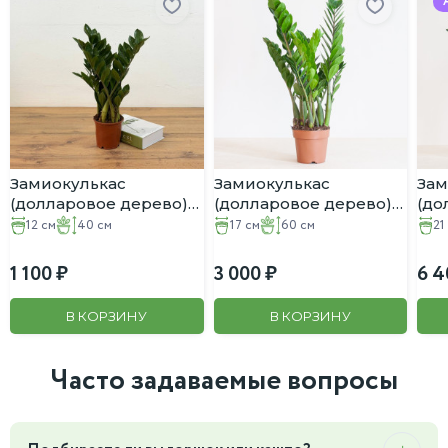
Замиокулькас
Замиокулькас
Зам
(долларовое дерево)
(долларовое дерево)
(до
D:12CM H:40CM
D:17CM H:60CM
D:2
12 см
40 см
17 см
60 см
21
1 100
3 000
6 4
В КОРЗИНУ
В КОРЗИНУ
Часто задаваемые вопросы