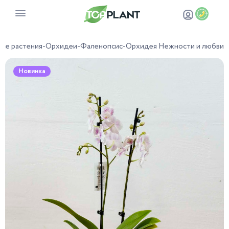
ые растения
-
Орхидеи
-
Фаленопсис
-
Орхидея Нежности и любви
Новинка