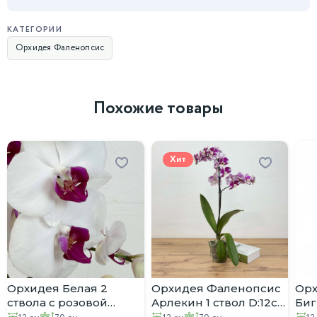
КАТЕГОРИИ
Орхидея Фаленопсис
Похожие товары
Хит
Орхидея Белая 2
Орхидея Фаленопсис
Орх
ствола с розовой
Арлекин 1 ствол D:12см
Биг
сердцевиной D:12см
H:70см
Кар