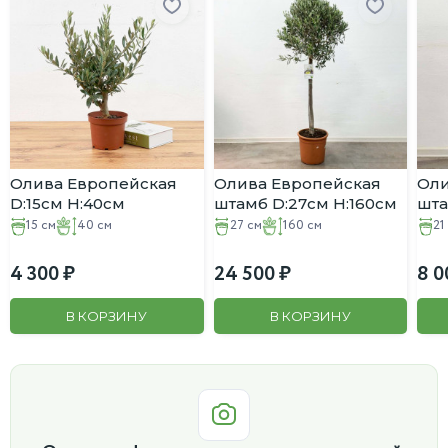
Олива Европейская
Олива Европейская
Оли
D:15см H:40см
штамб D:27см H:160см
шта
15 см
40 см
27 см
160 см
21
4 300
24 500
8 0
В КОРЗИНУ
В КОРЗИНУ