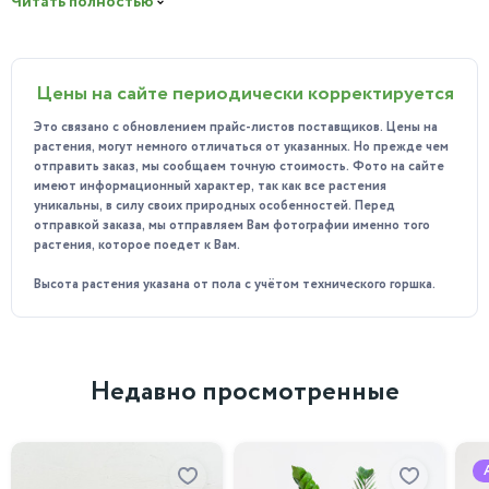
Читать полностью
возрастом становится более грубой и трещиноватой. Ветви
расположены симметрично и образуют красивую
конусовидную форму. Листья имеют характерную для
Цены на сайте периодически корректируется
этого вида форму – они узкие, заострённые на конце и
слегка загнутые по краям. Их цвет варьируется от светло-
Это связано с обновлением прайс-листов поставщиков. Цены на
зелёного до тёмно-зелёного, в зависимости от возраста и
растения, могут немного отличаться от указанных. Но прежде чем
условий освещения.
отправить заказ, мы сообщаем точную стоимость. Фото на сайте
имеют информационный характер, так как все растения
Цветение оливкового дерева на штамбе начинается весной и
уникальны, в силу своих природных особенностей. Перед
продолжается несколько недель. В это время дерево
отправкой заказа, мы отправляем Вам фотографии именно того
растения, которое поедет к Вам.
покрывается мелкими белыми цветами, которые источают
нежный аромат. Плоды созревают осенью и имеют
Высота растения указана от пола с учётом технического горшка.
овальную форму и тёмно-фиолетовый цвет.
Польза:
Плоды богаты витаминами и минералами, которые
Недавно просмотренные
необходимы для поддержания здоровья человека. Кроме
того, оливковое дерево на штамбе является символом мира,
долголетия и процветания.
Особенности ухода: