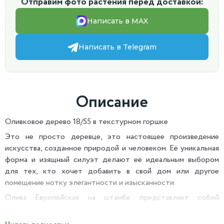
Отправим фото растения перед доставкой:
Написать в MAX
Написать в Telegram
Описание
Оливковое дерево 18/55 в текстурном горшке
Это не просто деревце, это настоящее произведение
искусства, созданное природой и человеком. Её уникальная
форма и изящный силуэт делают её идеальным выбором
для тех, кто хочет добавить в свой дом или другое
помещение нотку элегантности и изысканности.
Олива Европейская на штамбе представляет собой
величественное дерево с прямым стволом и густой кроной.
Её ствол покрыт гладкой корой серого цвета, которая с