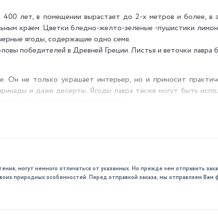
 400 лет, в помещении вырастает до 2-х метров и более, в 
ельным краем. Цветки бледно-желто-зеленые -пушистики лимон
черные ягоды, содержащие одно семя.
оловы победителей в Древней Греции. Листья и веточки лавра б
. Он не только украшает интерьер, но и приносит практиче
маринады и даже десерты. Ягоды лавра также могут быть испол
я дезинфекции воздуха в помещении.
прямые солнечные лучи. Жарким летом можно вынести на свежи
ьсия.
оливами.Не переносит избытка влаги.
тения, могут немного отличаться от указанных. Но прежде чем отправить за
 своих природных особенностей. Перед отправкой заказа, мы отправляем Вам 
кое опрыскивание полезно.
 – раз в 2-3 года.
о подстригать верхушки и стимулировать более активное ветв