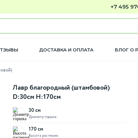
+7 495 97
ТЗЫВЫ
ДОСТАВКА И ОПЛАТА
БЛОГ О 
бовой)
Лавр благородный (штамбовой)
D:30см H:170см
30 см
Диаметр горшка:
170 см
Высота растения: