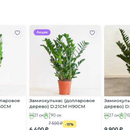
 декоративно-лиственных растений.
тупным ценам. Наши специалисты помогут вам выбрать идеал
авр благородный у нас, вы получаете красивое, экзотическое 
Акция
лларовое
Замиокулькас (долларовое
Замиокуль
:60CM
дерево) D:21CM H90CM
дерево) D
21 см
90 см
27 см
1
7 500
-15%
6 400
9 900