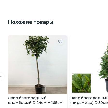
Похожие товары
Лавр благородный
Лавр благородны
штамбовый D:24см H:165см
(пирамида) D:30см