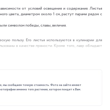
зависимости от условий освещения и содержания. Листья
ного цвета, диаметром около 1 см, растут парами рядом с
ыли символом победы, славы, величия.
скую пользу. Его листья используются в кулинарии для
ьзованы в качестве пряности. Кроме того, лавр обладает
й воздух.
каз, мы сообщаем точную стоимость. Фото на сайте имеют
фотографии именно того растения, которое поедет к Вам.
ление