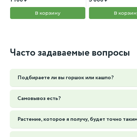
В корзину
В корзин
Часто задаваемые вопросы
Подбираете ли вы горшок или кашпо?
Да, мы можем подобрать горшок или кашпо под ваш интер
Самовывоз есть?
Да, Мы находимся по адресу г. Москва Нижегородская 7
Растение, которое я получу, будет точно таким
Да, и даже лучше! В отличие от многих магазинов, мы ф