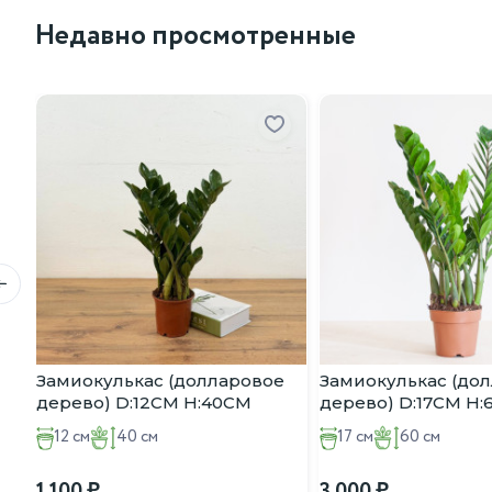
Подкормка: используйте минеральные удобрения для
Недавно просмотренные
Почему стоит приобрести у нас:
Мы предлагаем вам высококачественные растения по дос
необходимые рекомендации по уходу за ним. Приобретая л
Замиокулькас (долларовое
Замиокулькас (до
дерево) D:12CM H:40CM
дерево) D:17CM H
12 см
40 см
17 см
60 см
1 100
3 000