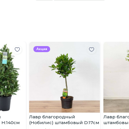
Акция
й
Лавр благородный
Лавр бла
 H:140см
(Нобилис) штамбовый D:17см
штамбовый
H:70см