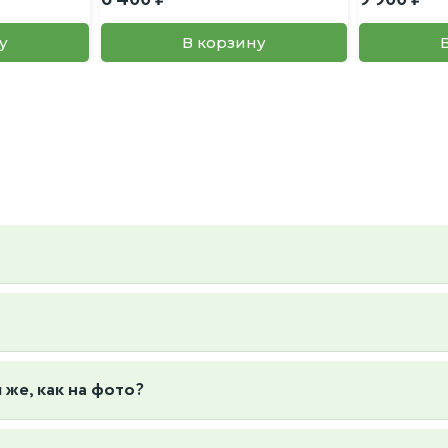
у
В корзину
ьер и вкус, так же вы можете предложить свой, пересадку так же
6к1
 же, как на фото?
отографируем конкретные экземпляры растений, которые есть в нал