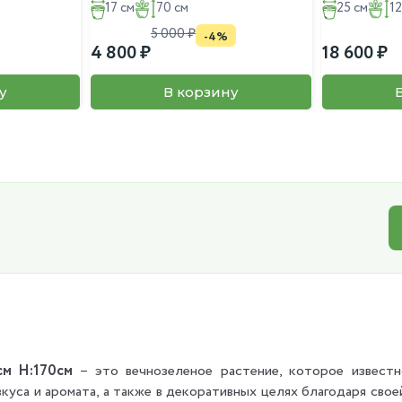
17 см
70 см
25 см
12
5 000
-4%
4 800
18 600
у
В корзину
см H:170см
– это вечнозеленое растение, которое известн
вкуса и аромата, а также в декоративных целях благодаря сво