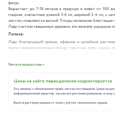
фигур.
Вырастает до 7-18 метров в природе и живёт от 100 до
гладкие, элегантные длиной 3-6 см, шириной 2-4 см, с ц
листом, появляются весной. Плоды маленькие блестящие 
Лавр считали священным деревом, его венками украшали г
Польза:
Лавр благородный пряное, эфирное и целебное растение
приготовления различных блюд, таких как супы, соусы, 
антисептическими свойствами и может использоваться дл
Особенности ухода:
Читать полностью
Освещение: яркое, но рассеянное. Хорошо переносит 
Температура: оптимальная – от 15 до 20 градусов Цел
Цены на сайте периодически корректируется
Полив: умеренный, давайте почве просохнуть между п
Это связано с обновлением прайс-листов поставщиков. Цены на рас
информационный характер, так как все растения уникальны, в силу
Влажность воздуха: не требовательна, но периодичес
Высота растения указана от пола с учётом технического горшка.
Пересадка: растения пересаживают ежегодно, взрослые
Обрезка: учитывая его съедобность - лучше постоянн