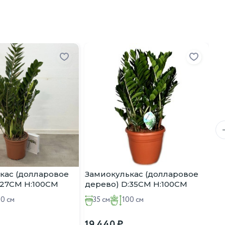
ьное растение для вашего интерьера и предоставят все
и полезное растение.
За
де
24
кас (долларовое
Замиокулькас (долларовое
:27CM H:100CM
дерево) D:35CM H:100CM
00 см
35 см
100 см
19 440