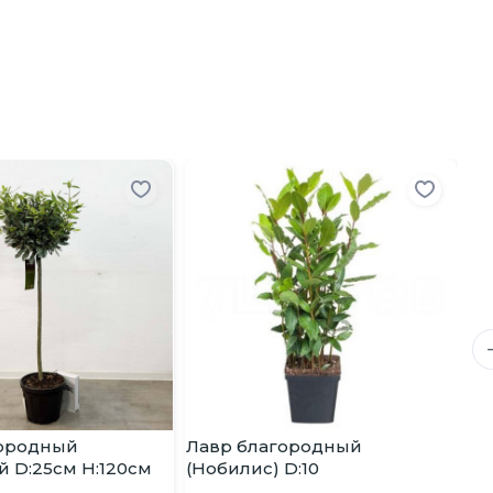
городный
Лавр благородный
Ла
 D:25см H:120см
(Нобилис) D:10
(Н
D: