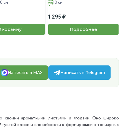
0 см
10 см
1 295
30
В корзину
Подробнее
Написать в MAX
Написать в Telegram
о своими ароматными листьями и ягодами. Оно широко
ей густой кроне и способности к формированию топиарных