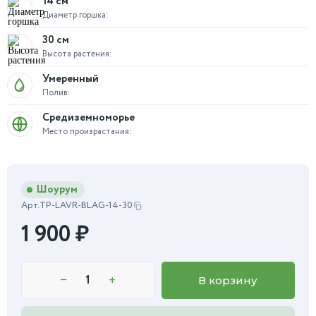
14 см
Диаметр горшка:
30 см
Высота растения:
Умеренный
Полив:
Средиземноморье
Место произрастания:
Шоурум
Арт.
TP-LAVR-BLAG-14-30
1 900
₽
−
+
В корзину