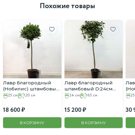
Похожие товары
Лавр благородный
Лавр благородный
Лав
(Нобилис) штамбовый
штамбовый D:24см
(Но
D:25см H:120см
H:165см
D:2
25 см
120 см
24 см
165 см
25
18 600
15 200
30 
В КОРЗИНУ
В КОРЗИНУ