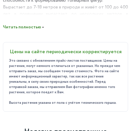
способности к формированию топиарных фигур.
Вырастает до 7-18 метров в природе и живёт от 100 до 400
лет, в помещении вырастает до нескольких метров, в
зависимости от условий освещения и содержания. Листья
гладкие, элегантные длиной 3-6 см, шириной 2-4 см, с
Читать полностью
цельным краем. Цветки бледно-желто-зеленые -пушистики
лимонного цвета, диаметром около 1 см, растут парами
рядом с листом, появляются весной. Плоды маленькие
Цены на сайте периодически корректируется
блестящие черные ягоды, содержащие одно семя.
Лавр считали священным деревом, его венками украшали
Это связано с обновлением прайс-листов поставщиков. Цены на
растения, могут немного отличаться от указанных. Но прежде чем
головы победителей в Древней Греции. Листья и веточки
отправить заказ, мы сообщаем точную стоимость. Фото на сайте
лавра были символом победы, славы, величия.
имеют информационный характер, так как все растения
уникальны, в силу своих природных особенностей. Перед
Польза:
отправкой заказа, мы отправляем Вам фотографии именно того
Лавр благородный пряное, эфирное и целебное растение.
растения, которое поедет к Вам.
Он не только украшает интерьер, но и приносит
Высота растения указана от пола с учётом технического горшка.
практическую пользу. Его листья используются в кулинарии
для приготовления различных блюд, таких как супы, соусы,
маринады и даже десерты. Ягоды лавра также могут быть
использованы в качестве пряности. Кроме того, лавр