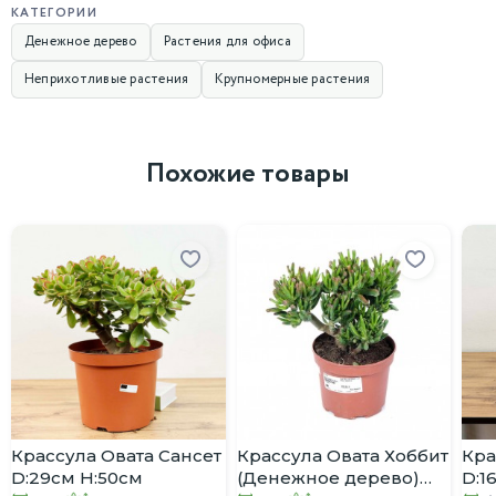
КАТЕГОРИИ
Денежное дерево
Растения для офиса
Неприхотливые растения
Крупномерные растения
Похожие товары
Крассула Овата Сансет
Крассула Овата Хоббит
Кра
D:29см H:50см
(Денежное дерево)
D:1