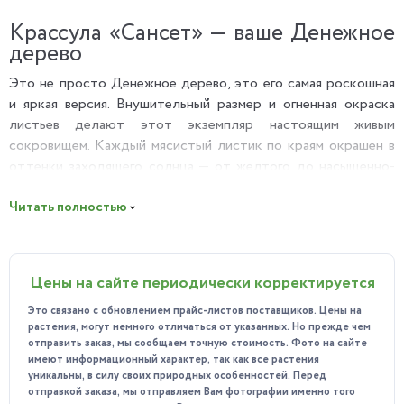
Крассула «Сансет» — ваше Денежное
дерево
Это не просто Денежное дерево, это его самая роскошная
и яркая версия. Внушительный размер и огненная окраска
листьев делают этот экземпляр настоящим живым
сокровищем. Каждый мясистый листик по краям окрашен в
оттенки заходящего солнца — от желтого до насыщенно-
красного. Это мощный талисман и невероятно стильный
акцент для тех, кто ценит нечто особенное.
Читать полностью
Почему вы полюбите эту Крассулу?
Огненная кайма «Сансет»:
Это ее главная магия. На
Цены на сайте периодически корректируется
ярком солнце края листьев вспыхивают яркими
красками, делая каждое деревце абсолютно
Это связано с обновлением прайс-листов поставщиков. Цены на
уникальным. Чем больше света — тем ярче и насыщеннее
растения, могут немного отличаться от указанных. Но прежде чем
отправить заказ, мы сообщаем точную стоимость. Фото на сайте
будет "закат" на вашем растении.
имеют информационный характер, так как все растения
Мощный талисман достатка:
Денежное дерево
уникальны, в силу своих природных особенностей. Перед
отправкой заказа, мы отправляем Вам фотографии именно того
считается одним из главных символов финансового