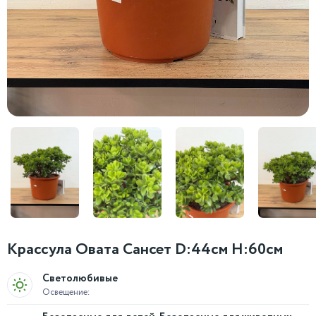
Крассула Овата Сансет D:44см H:60см
Светолюбивые
Освещение: