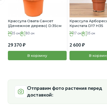
Крассула Овата Сансет
Крассула Арборес
(Денежное дерево) D:35см
Кристата D17 H35
H:80см
35 см
80 см
17 см
35 см
29 370
2 600
В корзину
В корзин
Отправим фото растения перед
доставкой: