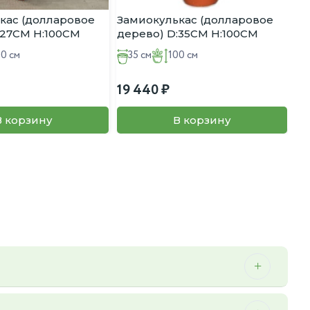
кас (долларовое
Замиокулькас (долларовое
:27CM H:100CM
дерево) D:35CM H:100CM
00 см
35 см
100 см
19 440
В корзину
В корзину
 можем осуществить мы.