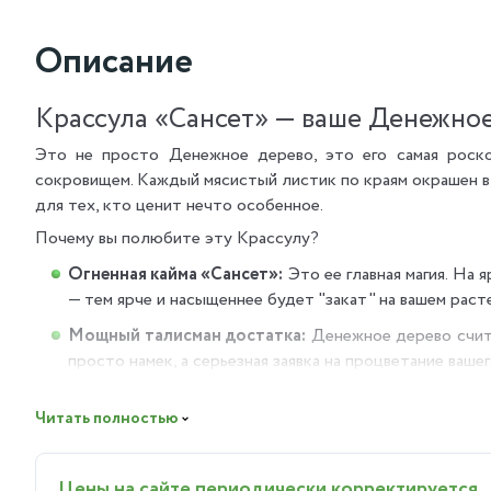
Описание
Крассула «Сансет» — ваше Денежное
Это не просто Денежное дерево, это его самая роско
сокровищем. Каждый мясистый листик по краям окрашен в
для тех, кто ценит нечто особенное.
Почему вы полюбите эту Крассулу?
Огненная кайма «Сансет»:
Это ее главная магия. На
— тем ярче и насыщеннее будет "закат" на вашем раст
Мощный талисман достатка:
Денежное дерево счита
просто намек, а серьезная заявка на процветание вашег
Королева неприхотливости:
За всей этой красотой 
Читать полностью
опрыскиваний и сложного ухода. Забыли полить — сде
Куда идеально подойдет?
Цены на сайте периодически корректируется