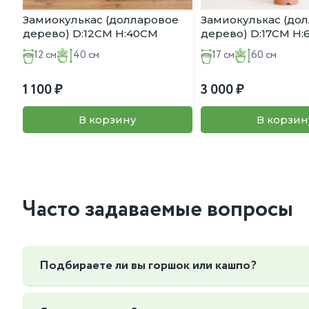
Высота растения с горшком (H): ~50 см (мощный, зре
Замиокулькас (долларовое
Замиокулькас (до
дерево) D:12CM H:40CM
дерево) D:17CM H
12 см
40 см
17 см
60 см
1 100
3 000
В корзину
В корзин
Часто задаваемые вопросы
Подбираете ли вы горшок или кашпо?
Да, мы можем подобрать горшок или кашпо под ваш интер