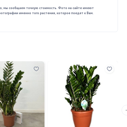
каз, мы сообщаем точную стоимость. Фото на сайте имеют
фотографии именно того растения, которое поедет к Вам.
ращается до минимума (1 раз в 3-4 недели).
За
де
24