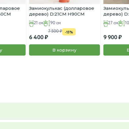
лый экземпляр)
лларовое
Замиокулькас (долларовое
Замиокуль
:60CM
дерево) D:21CM H90CM
дерево) D
21 см
90 см
27 см
1
7 500
-15%
6 400
9 900
у
В корзину
ьер и вкус, так же вы можете предложить свой, пересадку так же