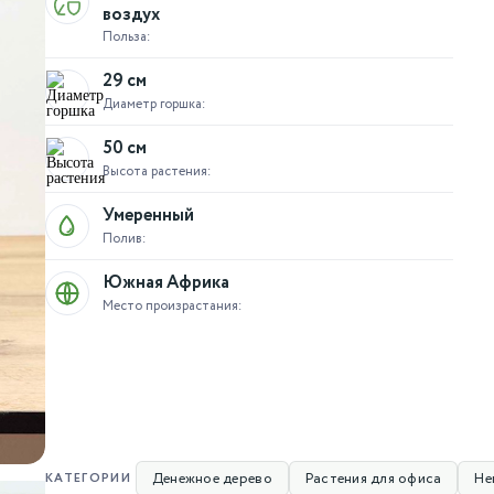
воздух
Польза:
29 см
Диаметр горшка:
50 см
Высота растения:
Умеренный
Полив:
Южная Африка
Место произрастания:
Денежное дерево
Растения для офиса
Не
КАТЕГОРИИ