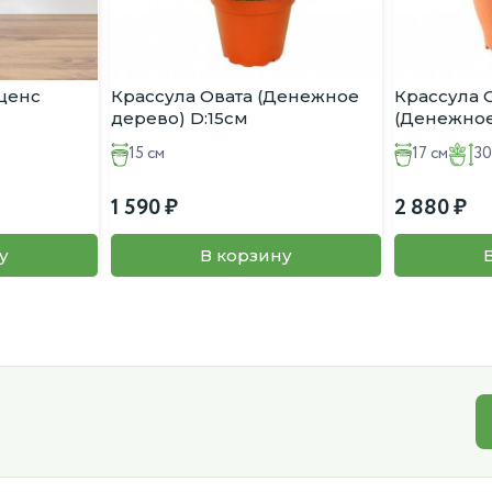
ценс
Крассула Овата (Денежное
Крассула 
дерево) D:15см
(Денежное
H:30см
15 см
17 см
30
1 590
2 880
у
В корзину