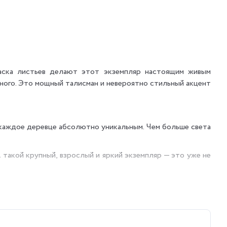
раска листьев делают этот экземпляр настоящим живым
ного. Это мощный талисман и невероятно стильный акцент
я каждое деревце абсолютно уникальным. Чем больше света
такой крупный, взрослый и яркий экземпляр — это уже не
здано для занятых людей: оно не требует частого полива,