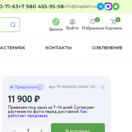
info@topplant.ru
0-71-63
+7 980 455-95-58
0
0
Войти
Избранное
Корзина
Звонок
РАСТЕНИЯХ
КОНТАКТЫ
ОЗЕЛЕНЕНИЕ
Предзаказ
Арт.
TP-KRASSU-OVAT-29-50-2
11 900
₽
Привезём под заказ за 7–14 дней. Согласуем
растение по фото перед доставкой.
Как
работает предзаказ
.
−
+
В корзину