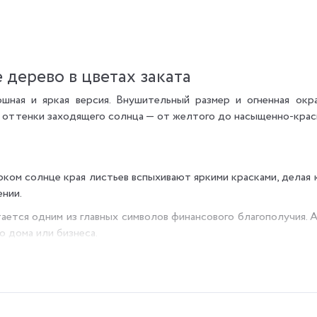
 дерево в цветах заката
шная и яркая версия. Внушительный размер и огненная ок
 оттенки заходящего солнца — от желтого до насыщенно-крас
 ярком солнце края листьев вспыхивают яркими красками, дела
ении.
ется одним из главных символов финансового благополучия. А 
о дома или бизнеса.
скрывается выносливый характер суккулента. Это растение со
лали ему комплимент.