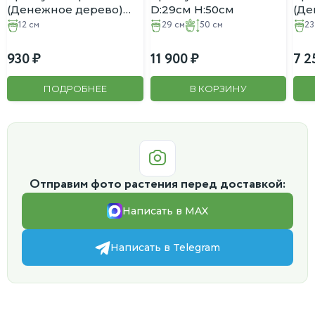
(Денежное дерево)
D:29см H:50см
(Де
D:12см
D:2
12 см
29 см
50 см
23
930
11 900
7 2
ПОДРОБНЕЕ
В КОРЗИНУ
Отправим фото растения перед доставкой:
Написать в MAX
Написать в Telegram