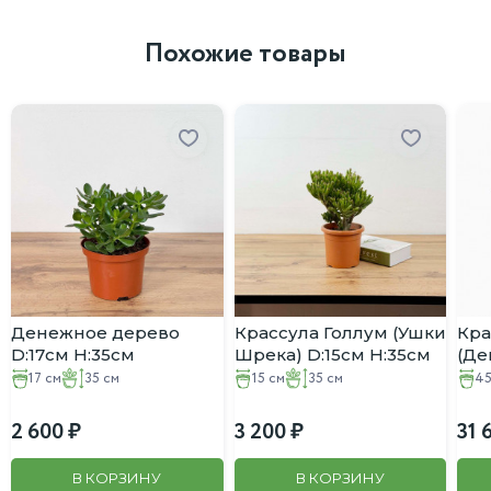
Похожие товары
Денежное дерево
Крассула Голлум (Ушки
Кра
D:17см H:35см
Шрека) D:15см H:35см
(Де
D:4
17 см
35 см
15 см
35 см
45
2 600
3 200
31 
В КОРЗИНУ
В КОРЗИНУ