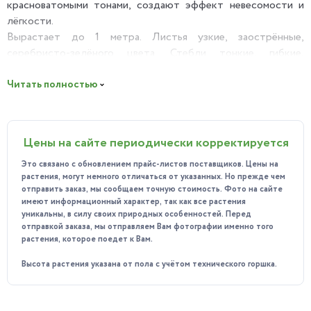
красноватомыми тонами, создают эффект невесомости и
лёгкости.
Вырастает до 1 метра. Листья узкие, заострённые,
серебристо-зелёного цвета. Стебли тонкие, гибкие,
свисающие.
Читать полностью
Польза:
Крассула не только украшает пространство, но и приносит
практическую пользу. Она выделяет фитонциды, которые
Цены на сайте периодически корректируется
очищают воздух от вредных микроорганизмов, делая его
более здоровым для дыхания. Кроме того, это растение
Это связано с обновлением прайс-листов поставщиков. Цены на
может стать источником вдохновения и гармонии в вашем
растения, могут немного отличаться от указанных. Но прежде чем
доме или другом помещении.
отправить заказ, мы сообщаем точную стоимость. Фото на сайте
имеют информационный характер, так как все растения
Особенности ухода:
уникальны, в силу своих природных особенностей. Перед
отправкой заказа, мы отправляем Вам фотографии именно того
Освещение: яркое, но рассеянное.
растения, которое поедет к Вам.
Температура: оптимальная – от 18 до 24 градусов
Высота растения указана от пола с учётом технического горшка.
Цельсия.
Полив: умеренный, давайте почве просохнуть между