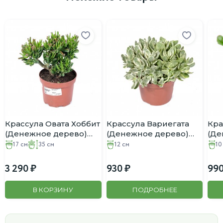
Крассула Овата Хоббит
Крассула Вариегата
Кра
(Денежное дерево)
(Денежное дерево)
(Де
D:17см H:35см
D:12см
D:1
17 см
35 см
12 см
10
3 290
930
99
В КОРЗИНУ
ПОДРОБНЕЕ