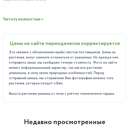
Польза:
Помимо эстетической функции, крассула Колумелла
Читать полностью
обладает рядом полезных свойств. Она выделяет
фитонциды, которые очищают воздух от вирусов, бактерий
и грибков, делая его более здоровым для дыхания. Кроме
Цены на сайте периодически корректируется
того, это растение может стать источником вдохновения и
гармонии в вашем доме или другом помещении.
Это связано с обновлением прайс-листов поставщиков. Цены на
растения, могут немного отличаться от указанных. Но прежде чем
Особенности ухода:
отправить заказ, мы сообщаем точную стоимость. Фото на сайте
Освещение: яркое, но рассеянное.
имеют информационный характер, так как все растения
уникальны, в силу своих природных особенностей. Перед
Температура: оптимальная – от 20 до 22 градусов
отправкой заказа, мы отправляем Вам фотографии именно того
растения, которое поедет к Вам.
Цельсия.
Полив: умеренный, давайте почве просохнуть между
Высота растения указана от пола с учётом технического горшка.
поливами.
Влажность воздуха: не требовательна, но
периодическое опрыскивание полезно.
Недавно просмотренные
Пересадка: молодые растения пересаживают