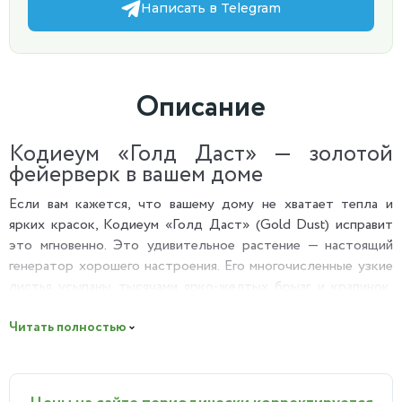
Написать в Telegram
Описание
Кодиеум «Голд Даст» — золотой
фейерверк в вашем доме
Если вам кажется, что вашему дому не хватает тепла и
ярких красок, Кодиеум «Голд Даст» (Gold Dust) исправит
это мгновенно. Это удивительное растение — настоящий
генератор хорошего настроения. Его многочисленные узкие
листья усыпаны тысячами ярко-желтых брызг и крапинок,
создавая ощущение, что на куст пролился золотой дождь.
Пышный, густой куст высотой 50 см выглядит очень
Читать полностью
нарядно и празднично.
Почему вы полюбите Кротон «Голд Даст»?