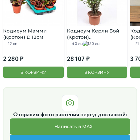
Кодиеум Мамми
Кодиеум Керли Бой
Код
(Кротон) D:12см
(Кротон)
(Кр
разветвленный D:40см
12 см
40 см
150 см
21
H:150см
2 280
28 107
3 7
В КОРЗИНУ
В КОРЗИНУ
Отправим фото растения перед доставкой:
Написать в MAX