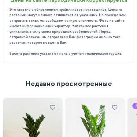
Цены на сайте периодически корректируется
Эффект солнечных бликов: Благодаря обилию желтых
пятнышек, растение кажется светящимся. Оно отлично
Это связано с обновлением прайс-листов поставщиков. Цены на
оживляет интерьер, добавляет ему сочности и
растения, могут немного отличаться от указанных. Но прежде чем
отправить заказ, мы сообщаем точную стоимость. Фото на сайте
экзотического шарма. Каждое растение имеет свой
имеют информационный характер, так как все растения
уникальный рисунок.
уникальны, в силу своих природных особенностей. Перед
отправкой заказа, мы отправляем Вам фотографии именно того
Роскошный объем: В размере D21 H50 вы получаете не
растения, которое поедет к Вам.
один тонкий стебелек, а полноценный, густой
многоствольный куст. Он выглядит законченным
Высота растения указана от пола с учётом технического горшка.
интерьерным решением, которое можно сразу
поставить на видное место.
Тропическая энергия: Кротоны издавна считаются
Недавно просмотренные
символами жизненной энергии, тепла и защиты дома.
«Голд Даст» наполнит ваше пространство уютом и
атмосферой солнечного лета.
Куда идеально подойдет?
Чтобы золото на листьях не поблекло, ему нужно светлое
место:
В светлую гостиную или столовую в качестве яркого