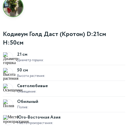
Кодиеум Голд Даст (Кротон) D:21см
H:50см
21 см
Диаметр горшка:
50 см
Высота растения:
Светолюбивые
Освещение:
Обильный
Полив:
Юго-Восточная Азия
Место произрастания: