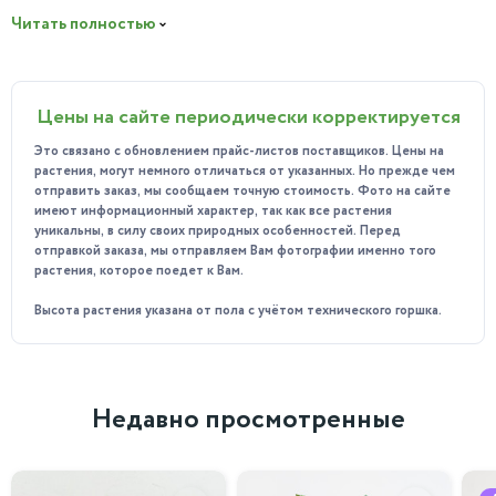
делает его одним из самых крупных представителей рода
Читать полностью
филодендронов.
Особенностью Филодендрона Селло
(дваждыперистонадрезанный) являются его уникальные
Цены на сайте периодически корректируется
листья, которые разделены на сегменты, создавая
Это связано с обновлением прайс-листов поставщиков. Цены на
впечатление двойного рассечения. Это придаёт растению
растения, могут немного отличаться от указанных. Но прежде чем
особую декоративность и делает его идеальным для
отправить заказ, мы сообщаем точную стоимость. Фото на сайте
создания акцентов в больших помещениях или в качестве
имеют информационный характер, так как все растения
уникальны, в силу своих природных особенностей. Перед
центрального элемента в интерьере.
отправкой заказа, мы отправляем Вам фотографии именно того
Польза
растения, которое поедет к Вам.
Растение не только украшает интерьер, а и приносит
Высота растения указана от пола с учётом технического горшка.
пользу. Оно очищает воздух от вредных веществ, делая
воздух в вашем помещении более здоровым и свежим.
Особенности ухода
Филодендрон предпочитает яркий, но рассеянный свет.
Недавно просмотренные
Полив должен быть регулярным, но не чрезмерным, чтобы
избежать загнивания корней. Растение также нуждается в
высокой влажности воздуха, поэтому рекомендуется