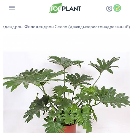
лодендрон
-
Филодендрон Селло (дваждыперистонадрезанный)