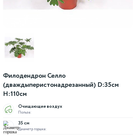
Филодендрон Селло
(дваждыперистонадрезанный) D:35см
H:110см
Очищающие воздух
Польза:
35 см
Диаметр горшка: