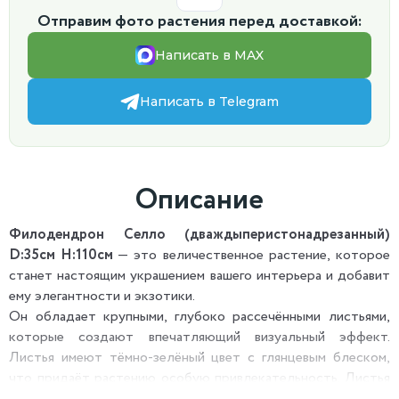
Отправим фото растения перед доставкой:
Написать в MAX
Написать в Telegram
Описание
Филодендрон Селло (дваждыперистонадрезанный)
D:35см H:110см
— это величественное растение, которое
станет настоящим украшением вашего интерьера и добавит
ему элегантности и экзотики.
Он обладает крупными, глубоко рассечёнными листьями,
которые создают впечатляющий визуальный эффект.
Листья имеют тёмно-зелёный цвет с глянцевым блеском,
что придаёт растению особую привлекательность. Листья
могут достигать длины до 90 см и ширины до 45 см, что