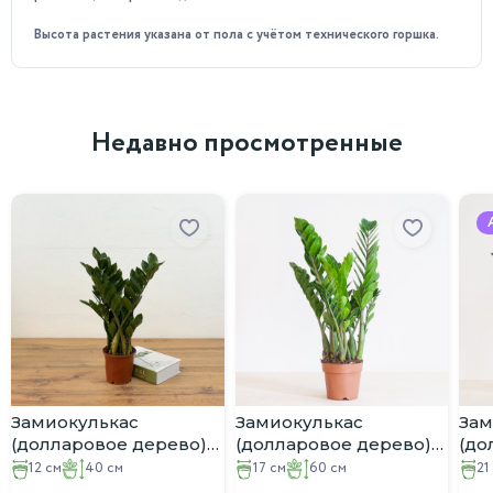
Наши специалисты тщательно следят за каждым
растением, обеспечивая им оптимальные условия
Высота растения указана от пола с учётом технического горшка.
содержания. Приобретая у нас, вы можете быть уверены в
качестве и здоровье вашего нового зелёного друга.
Недавно просмотренные
Замиокулькас
Замиокулькас
Зам
(долларовое дерево)
(долларовое дерево)
(до
D:12CM H:40CM
D:17CM H:60CM
D:2
12 см
40 см
17 см
60 см
21