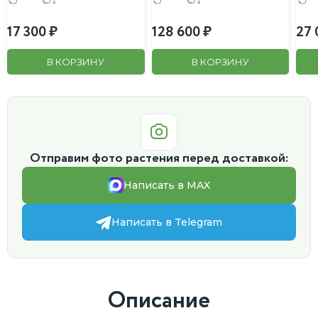
17 300
128 600
27 
В КОРЗИНУ
В КОРЗИНУ
Отправим фото растения перед доставкой:
Написать в MAX
Написать в Telegram
Описание