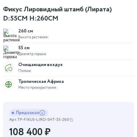
Фикус Лировидный штамб (Лирата)
D:55СМ H:260СМ
260 см
Высота растения:
55 см
Диаметр горшка:
Очищающие воздух
Польза:
Тропическая Африка
Место произрастания:
Предзаказ
Арт.
TP-FIKUS-LIRO-SHT-55-260
108 400
₽