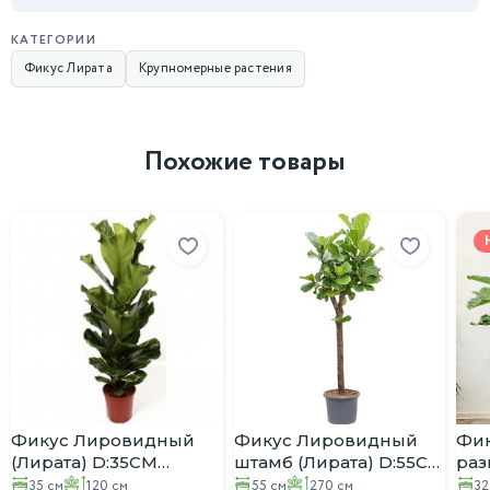
КАТЕГОРИИ
Фикус Лирата
Крупномерные растения
Похожие товары
Фикус Лировидный
Фикус Лировидный
Фик
(Лирата) D:35СМ
штамб (Лирата) D:55СМ
разв
H:120СМ
H:270СМ
H:1
35 см
120 см
55 см
270 см
32