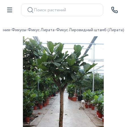
Поиск растений
тения
-
Фикусы
-
Фикус Лирата
-
Фикус Лировидный штамб (Лирата)