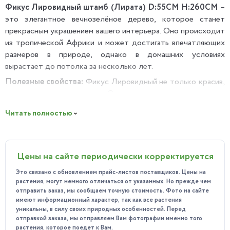
Фикус Лировидный штамб (Лирата) D:55СМ H:260СМ
–
это элегантное вечнозелёное дерево, которое станет
прекрасным украшением вашего интерьера. Оно происходит
из тропической Африки и может достигать впечатляющих
размеров в природе, однако в домашних условиях
вырастает до потолка за несколько лет.
Полезные свойства:
Фикус Лировидный не только красив,
но и полезен для здоровья. Он очищает воздух от вредных
веществ, таких как формальдегид и бензол, делая ваше
Читать полностью
пространство более здоровым и комфортным.
Особенности ухода:
Растение предпочитает тёплый душ,
высокую влажность воздуха и частое опрыскивание. Также
Цены на сайте периодически корректируется
важно обеспечить ему яркий рассеянный свет, избегая
прямых солнечных лучей. Температура содержания должна
Это связано с обновлением прайс-листов поставщиков. Цены на
быть не ниже +18°C, а зимой может потребоваться
растения, могут немного отличаться от указанных. Но прежде чем
досвечивание.
отправить заказ, мы сообщаем точную стоимость. Фото на сайте
имеют информационный характер, так как все растения
Почему стоит приобрести у нас? Мы предлагаем здоровые
уникальны, в силу своих природных особенностей. Перед
и ухоженные экземпляры фикуса Лировидного штамба.
отправкой заказа, мы отправляем Вам фотографии именно того
растения, которое поедет к Вам.