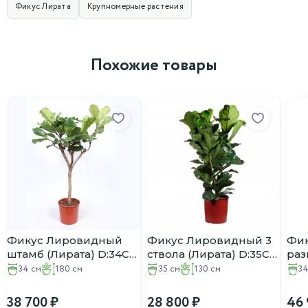
Фикус Лирата
Крупномерные растения
Похожие товары
Фикус Лировидный
Фикус Лировидный 3
Фи
штамб (Лирата) D:34СМ
ствола (Лирата) D:35СМ
раз
H:180СМ
H:130СМ
(Лират
34 см
180 см
35 см
130 см
34
H:1
38 700
28 800
46 