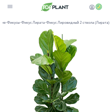
ния
-
Фикусы
-
Фикус Лирата
-
Фикус Лировидный 2 ствола (Лирата)