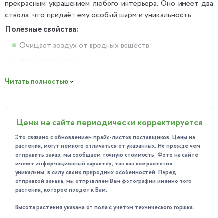
прекрасным украшением любого интерьера. Оно имеет два
ствола, что придаёт ему особый шарм и уникальность.
Полезные свойства:
Очищает воздух от вредных веществ.
Увлажняет воздух.
Создаёт уютную атмосферу.
Читать полностью
Особенности ухода:
Любит яркий рассеянный свет.
Цены на сайте периодически корректируется
Требует регулярного полива и опрыскивания.
Это связано с обновлением прайс-листов поставщиков. Цены на
Не переносит сквозняков и резких перепадов
растения, могут немного отличаться от указанных. Но прежде чем
температуры.
отправить заказ, мы сообщаем точную стоимость. Фото на сайте
имеют информационный характер, так как все растения
Почему стоит приобрести у нас?
уникальны, в силу своих природных особенностей. Перед
Мы предлагаем здоровые и крепкие растения по доступным
отправкой заказа, мы отправляем Вам фотографии именно того
ценам.
растения, которое поедет к Вам.
Наши специалисты помогут вам подобрать оптимальный
Высота растения указана от пола с учётом технического горшка.
вариант и дадут рекомендации по уходу.