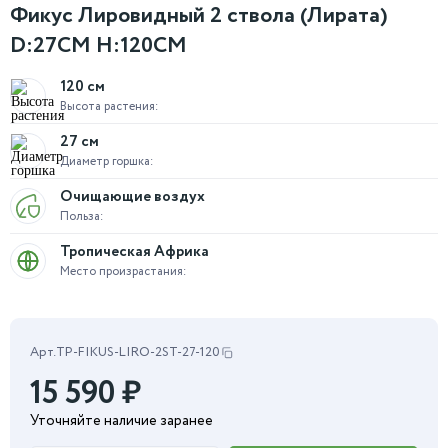
Фикус Лировидный 2 ствола (Лирата)
D:27СМ H:120СМ
120 см
Высота растения:
27 см
Диаметр горшка:
Очищающие воздух
Польза:
Тропическая Африка
Место произрастания:
Арт.
TP-FIKUS-LIRO-2ST-27-120
15 590
₽
Уточняйте наличие заранее