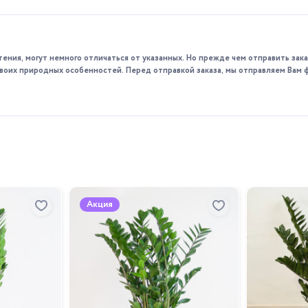
роста (весной и летом) каждые две недели комплексными удо
тения, могут немного отличаться от указанных. Но прежде чем отправить за
 своих природных особенностей. Перед отправкой заказа, мы отправляем Вам 
 здоровое и красивое растение, которое станет отличным доп
Акция