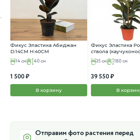
Фикус Эластика Абиджан
Фикус Эластика Ро
D:14СМ H:40СМ
ствола (каучуконо
D:35СМ H:180СМ
14 см
40 см
35 см
180 см
1 500
39 550
В корзину
В корзин
Отправим фото растения перед