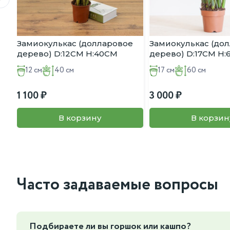
Замиокулькас (долларовое
Замиокулькас (до
дерево) D:12CM H:40CM
дерево) D:17CM H
12 см
40 см
17 см
60 см
1 100
3 000
В корзину
В корзин
Часто задаваемые вопросы
Подбираете ли вы горшок или кашпо?