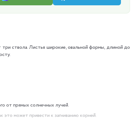
три ствола. Листья широкие, овальной формы, длиной до
осту.
го от прямых солнечных лучей.
ак это может привести к загниванию корней.
 влажности.
шок немного больше предыдущего и лёгкий субстрат для