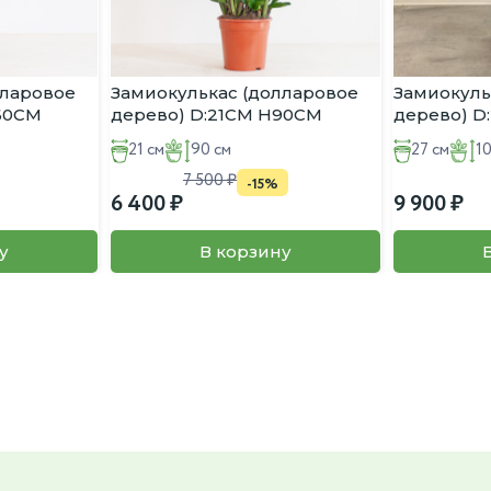
лларовое
Замиокулькас (долларовое
Замиокуль
:60CM
дерево) D:21CM H90CM
дерево) D
21 см
90 см
27 см
1
7 500
-15%
6 400
9 900
у
В корзину