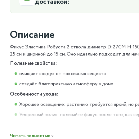
доставкой:
Описание
Фикус Эластика Робуста 2 ствола диаметр D:27СМ H:150
25 см и шириной до 15 см. Оно идеально подходит для н
Полезные свойства:
очищает воздух от токсичных веществ
создаёт благоприятную атмосферу в доме.
Особенности ухода:
Хорошее освещение: растению требуется яркий, но ра
Умеренный полив: поливайте фикус после того, как ве
Высокая влажность воздуха: регулярно опрыскивайте 
Пересадка: молодые растения пересаживайте ежего
Читать полностью