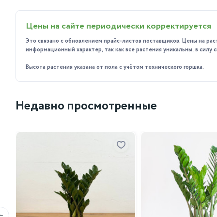
фикусов.
Подкормка: удобряйте растение в период активного 
Цены на сайте периодически корректируется
зимой сократите подкормку до одного раза в месяц.
Это связано с обновлением прайс-листов поставщиков. Цены на рас
информационный характер, так как все растения уникальны, в силу
Приобретая фикус Эластика Робуста у нас, вы получаете
Высота растения указана от пола с учётом технического горшка.
зеленью на протяжении многих лет.
Недавно просмотренные