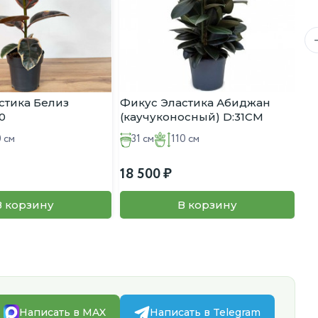
стика Белиз
Фикус Эластика Абиджан
Фи
0
(каучуконосный) D:31СМ
D:
H:110СМ
 см
31 см
110 см
18 500
2 
В корзину
В корзину
Написать в MAX
Написать в Telegram