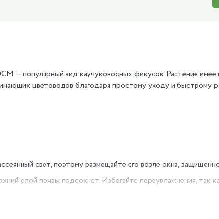
СМ — популярный вид каучуконосных фикусов. Растение имеет 
ачинающих цветоводов благодаря простому уходу и быстрому р
ссеянный свет, поэтому размещайте его возле окна, защищённо
рхний слой почвы подсохнет. Избегайте переувлажнения, так к
растение или ставьте рядом ёмкость с водой для поддержания
дно весной, взрослые — каждые 2–3 года. Используйте гор