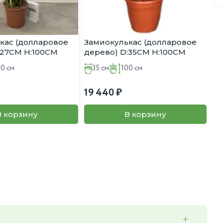
кас (долларовое
Замиокулькас (долларовое
:27CM H:100CM
дерево) D:35CM H:100CM
00 см
35 см
100 см
19 440
В корзину
В корзину