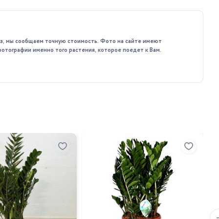
брениями для декоративно-лиственных растений. Осенью и
каз, мы сообщаем точную стоимость. Фото на сайте имеют
фотографии именно того растения, которое поедет к Вам.
олнением к вашему интерьеру и будет радовать вас своей
За
де
24