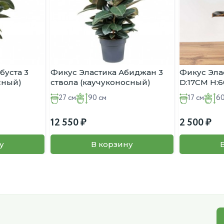
буста 3
Фикус Эластика Абиджан 3
Фикус Эла
сный)
ствола (каучуконосный)
D:17СМ H:6
D:27СМ H:90СМ
27 см
90 см
17 см
60
12 550
2 500
у
В корзину