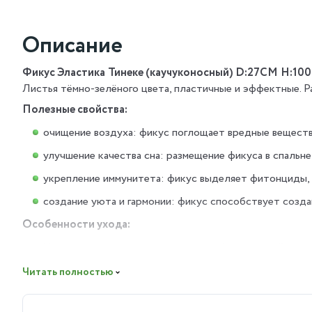
Описание
Фикус Эластика Тинеке (каучуконосный) D:27СМ H:1
Листья тёмно-зелёного цвета, пластичные и эффектные. Р
Полезные свойства:
очищение воздуха: фикус поглощает вредные веществ
улучшение качества сна: размещение фикуса в спальн
укрепление иммунитета: фикус выделяет фитонциды,
создание уюта и гармонии: фикус способствует созд
Особенности ухода:
Хорошее освещение: растению требуется яркий, но ра
Умеренный полив: поливайте фикус после того, как ве
Читать полностью
Высокая влажность воздуха: регулярно опрыскивайте 