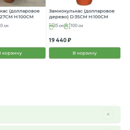
кас (долларовое
Замиокулькас (долларовое
:27CM H:100CM
дерево) D:35CM H:100CM
00 см
35 см
100 см
19 440
В корзину
В корзину
 можем осуществить мы.