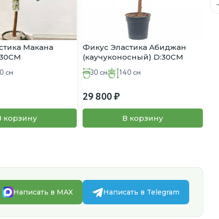
стика Макана
Фикус Эластика Абиджан
Фи
130СМ
(каучуконосный) D:30СМ
ст
H:140СМ
D:
0 см
30 см
140 см
29 800
39
В корзину
В корзину
Написать в MAX
Написать в Telegram