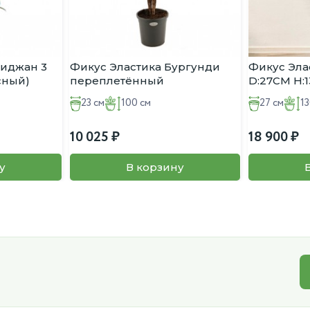
биджан 3
Фикус Эластика Бургунди
Фикус Эла
сный)
переплетённый
D:27СМ H:
(Каучуконосный) D:23СМ
23 см
100 см
27 см
13
H:100СМ
10 025
18 900
у
В корзину