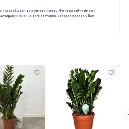
шок немного больше предыдущего и лёгкий субстрат для
каз, мы сообщаем точную стоимость. Фото на сайте имеют
фотографии именно того растения, которое поедет к Вам.
брениями для декоративно-лиственных растений. Осенью и
олнением к вашему интерьеру и будет радовать вас своей
За
де
24