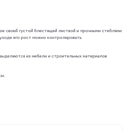
ное своей густой блестящей листвой и прочными стеблями.
 уходе его рост можно контролировать.
 выделяются из мебели и строительных материалов
сы.
го от прямых солнечных лучей.
ак это может привести к загниванию корней.
 влажности.