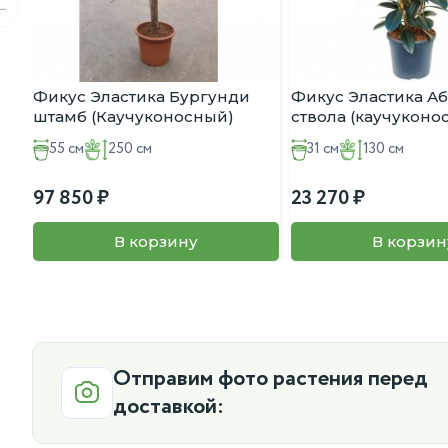
Фикус Эластика Бургунди
Фикус Эластика А
штамб (Каучуконосный)
ствола (каучуконо
D:55СМ H:250СМ
D:31СМ H:130СМ
55 см
250 см
31 см
130 см
97 850
23 270
В корзину
В корзин
Отправим фото растения перед
доставкой: