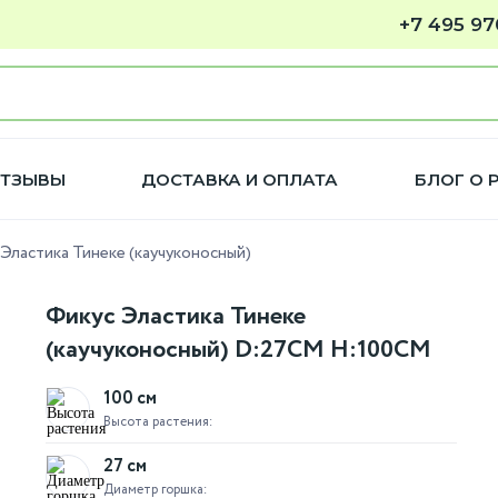
+7 495 97
ТЗЫВЫ
ДОСТАВКА И ОПЛАТА
БЛОГ О 
Эластика Тинеке (каучуконосный)
Фикус Эластика Тинеке
(каучуконосный) D:27СМ H:100СМ
100 см
Высота растения:
27 см
Диаметр горшка: