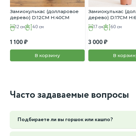
Замиокулькас (долларовое
Замиокулькас (до
дерево) D:12CM H:40CM
дерево) D:17CM H
12 см
40 см
17 см
60 см
1 100
3 000
В корзину
В корзин
Часто задаваемые вопросы
Подбираете ли вы горшок или кашпо?
Да, мы можем подобрать горшок или кашпо под ваш интер