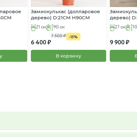
лларовое
Замиокулькас (долларовое
Замиокуль
:60CM
дерево) D:21CM H90CM
дерево) D
21 см
90 см
27 см
1
7 500
-15%
6 400
9 900
у
В корзину
ьер и вкус, так же вы можете предложить свой, пересадку так же