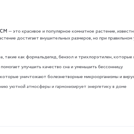
00СМ
— это красивое и популярное комнатное растение, извест
астение достигает внушительных размеров, но при правильном
а, такие как формальдегид, бензол и трихлорэтилен, которые
е помогает улучшить качество сна и уменьшить бессонницу
 которые уничтожают болезнетворные микроорганизмы и виру
анию уютной атмосферы и гармонизирует энергетику в доме
ссеянный свет, поэтому размещайте его возле окна, защищённо
рхний слой почвы подсохнет. Избегайте переувлажнения, так к
растение или ставьте рядом ёмкость с водой для поддержания