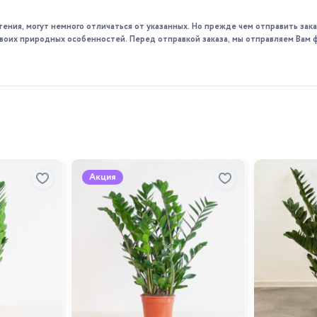
дно весной, взрослые — каждые 2–3 года. Используйте гор
тения, могут немного отличаться от указанных. Но прежде чем отправить за
 своих природных особенностей. Перед отправкой заказа, мы отправляем Вам 
роста (весной и летом) каждые две недели комплексными удо
 здоровое и красивое растение, которое станет отличным доп
Акция