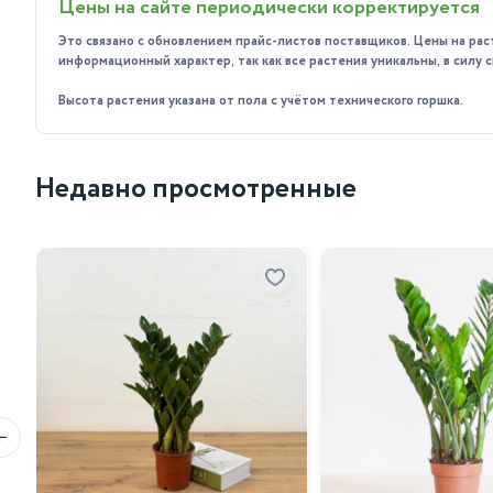
Цены на сайте периодически корректируется
Пересадка: молодые растения пересаживайте ежего
фикусов.
Это связано с обновлением прайс-листов поставщиков. Цены на рас
информационный характер, так как все растения уникальны, в силу
Подкормка: удобряйте растение в период активного 
зимой сократите подкормку до одного раза в месяц.
Высота растения указана от пола с учётом технического горшка.
Приобретая фикус Эластика Робуста у нас, вы получаете
зеленью на протяжении многих лет.
Недавно просмотренные