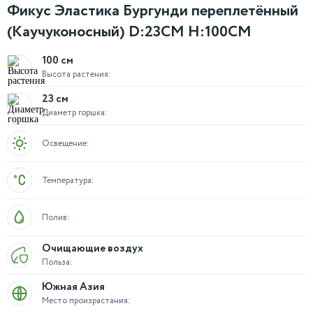
Фикус Эластика Бургунди переплетённый
(Каучуконосный) D:23СМ H:100СМ
100 см
Высота растения:
23 см
Диаметр горшка:
Освещение:
Температура:
Полив:
Очищающие воздух
Польза:
Южная Азия
Место произрастания: