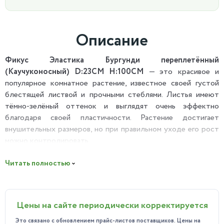
Описание
Фикус Эластика Бургунди переплетённый
(Каучуконосный) D:23СМ H:100СМ
— это красивое и
популярное комнатное растение, известное своей густой
блестящей листвой и прочными стеблями. Листья имеют
тёмно-зелёный оттенок и выглядят очень эффектно
благодаря своей пластичности. Растение достигает
внушительных размеров, но при правильном уходе его рост
можно контролировать.
Полезные свойства:
Читать полностью
Удаляет токсичные газы, особенно формальдегид, из
воздуха в помещении.
Символизирует изобилие, счастье и богатство.
Цены на сайте периодически корректируется
Согласно учению фэн-шуй, круглые листья делают его
Это связано с обновлением прайс-листов поставщиков. Цены на