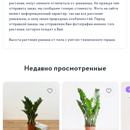
идеальным для смягчения острых углов.
растения, могут немного отличаться от указанных. Но прежде чем
отправить заказ, мы сообщаем точную стоимость. Фото на сайте
Рекомендован для выращивания людям, склонным к
имеют информационный характер, так как все растения
излишествам в еде или тратах.
уникальны, в силу своих природных особенностей. Перед
отправкой заказа, мы отправляем Вам фотографии именно того
Особенности ухода:
растения, которое поедет к Вам.
Освещение: обеспечение достаточного освещения.
Высота растения указана от пола с учётом технического горшка.
Температура: оптимальная температура для роста и
развития растения составляет +18–24 °C.
Полив: умеренный, почва должна быть слегка влажной,
Недавно просмотренные
но не переувлажнённой. Зимой полив сокращают.
Влажность поддержание влажности воздуха,
рекомендуется периодически опрыскивать листья
водой.
Пересадка: молодые растения пересаживают
ежегодно, взрослые — каждые 2–3 года.
Подкормка: в весенне-летний период удобряют
комплексными минеральными удобрениями для