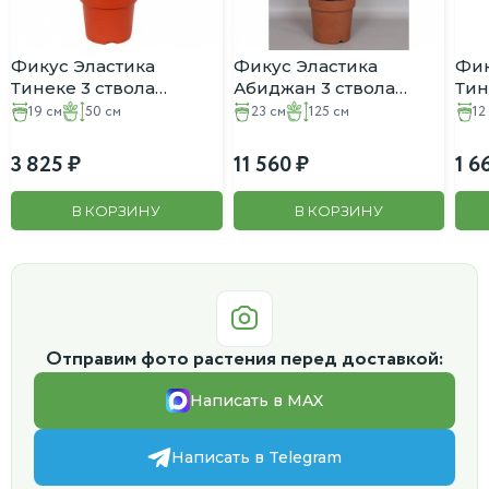
Фикус Эластика
Фикус Эластика
Фик
Тинеке 3 ствола
Абиджан 3 ствола
Тин
(каучуконосный)
(каучуконосный)
(ка
19 см
50 см
23 см
125 см
12
D:19СМ H:50СМ
D:23СМ H:125СМ
D:1
3 825
11 560
1 6
В КОРЗИНУ
В КОРЗИНУ
Отправим фото растения перед доставкой:
Написать в MAX
Написать в Telegram