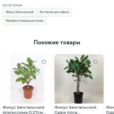
КАТЕГОРИИ
Фикус Бенгальский
Растения для офиса
Неприхотливые растения
Похожие товары
Фикус Бенгальский
Фикус Бенгальский
Фик
Альтиссима D:27см
Одри Коса
Одр