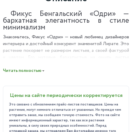
Фикус Бенгальский «Одри» —
бархатная элегантность в стиле
минимализм
Знакомьтесь, Фикус «Одри» — новый любимец дизайнеров
интерьера и достойный конкурент знаменитой Лирате. Это
растение покоряет не размером листьев, а своей фактурой
и цветом. Его матовые, бархатистые на ощупь листья
изумрудного цвета и контрастный светлый ствол создают
образ благородства, спокойствия и безупречного стиля.
Читать полностью
Почему вы полюбите Фикус «Одри»?
Тактильное удовольствие: Его листья покрыты
Цены на сайте периодически корректируется
мельчайшим пушком, что делает их бархатными и очень
приятными на ощупь. К этому дереву хочется
Это связано с обновлением прайс-листов поставщиков. Цены на
прикасаться.
растения, могут немного отличаться от указанных. Но прежде чем
отправить заказ, мы сообщаем точную стоимость. Фото на сайте
Эстетика светлого ствола: В отличие от большинства
имеют информационный характер, так как все растения
фикусов, у «Одри» ствол имеет красивый бежево-
уникальны, в силу своих природных особенностей. Перед
отправкой заказа, мы отправляем Вам фотографии именно того