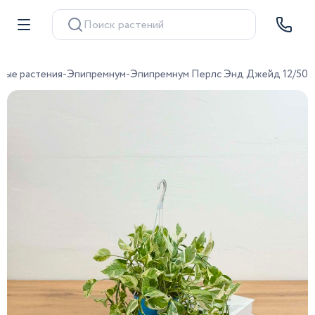
Поиск растений
ные растения
-
Эпипремнум
-
Эпипремнум Перлс Энд Джейд 12/50