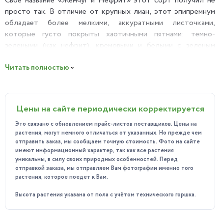
Свое название «Жемчуг и Нефрит» этот сорт получил не
просто так. В отличие от крупных лиан, этот эпипремнум
обладает более мелкими, аккуратными листочками,
которые густо покрыты хаотичными пятнами: темно-
зелеными (как нефрит), кремовыми и белыми с зеленым
крапом (как рассыпанный жемчуг). Это не просто растение,
а изящное живое украшение для вашего дома.
Читать полностью
Почему вы полюбите «Pearls and Jade»?
Уникальная "мраморная" окраска: Каждый лист
Цены на сайте периодически корректируется
уникален. Белые участки не просто чистые, они
украшены зелеными крапинками, что создает сложный и
Это связано с обновлением прайс-листов поставщиков. Цены на
очень красивый узор. Растение выглядит пестро,
растения, могут немного отличаться от указанных. Но прежде чем
отправить заказ, мы сообщаем точную стоимость. Фото на сайте
нарядно и дорого.
имеют информационный характер, так как все растения
Идеальное ампельное растение: Он продается в
уникальны, в силу своих природных особенностей. Перед
отправкой заказа, мы отправляем Вам фотографии именно того
подвесном кашпо, готовый украсить ваш интерьер. Его
растения, которое поедет к Вам.
плети красиво ниспадают вниз, создавая эффектный
живой водопад.
Высота растения указана от пола с учётом технического горшка.
Компактность и изящество: Листья этого сорта