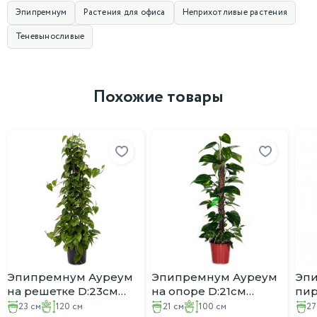
Эпипремнум
Растения для офиса
Неприхотливые растения
Теневыносливые
Похожие товары
Эпипремнум Ауреум
Эпипремнум Ауреум
Эп
на решетке D:23см
на опоре D:21см
пир
H:120см
H:100см
H:1
23 см
120 см
21 см
100 см
27