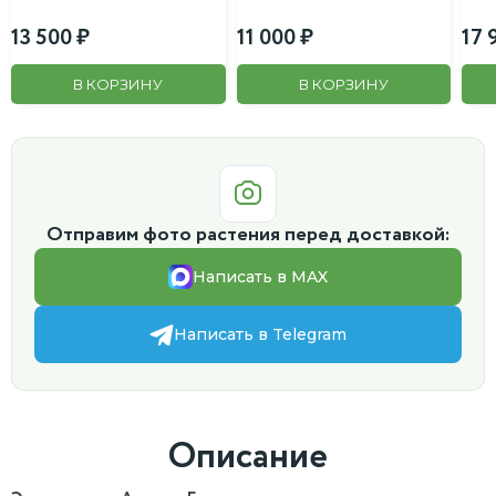
13 500
11 000
17 
В КОРЗИНУ
В КОРЗИНУ
Отправим фото растения перед доставкой:
Написать в MAX
Написать в Telegram
Описание