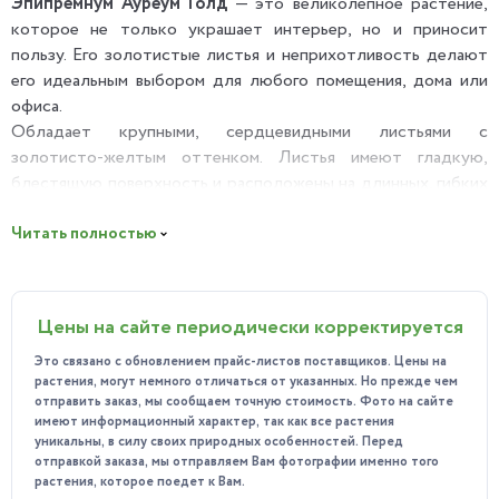
Эпипремнум Ауреум Голд
— это великолепное растение,
которое не только украшает интерьер, но и приносит
пользу. Его золотистые листья и неприхотливость делают
его идеальным выбором для любого помещения, дома или
офиса.
Обладает крупными, сердцевидными листьями с
золотисто-желтым оттенком. Листья имеют гладкую,
блестящую поверхность и расположены на длинных, гибких
стеблях. Растение быстро растет и может достигать
значительных размеров, что делает его отличным
Читать полностью
вариантом для вертикального озеленения.
Польза
Эпипремнум не только украшает интерьер, но и приносит
Цены на сайте периодически корректируется
пользу. Он очищает воздух от вредных веществ, таких как
Это связано с обновлением прайс-листов поставщиков. Цены на
формальдегид и бензол, что делает его идеальным выбором
растения, могут немного отличаться от указанных. Но прежде чем
для жилых и офисных помещений. Кроме того, растение
отправить заказ, мы сообщаем точную стоимость. Фото на сайте
способствует улучшению микроклимата в помещении,
имеют информационный характер, так как все растения
уникальны, в силу своих природных особенностей. Перед
повышая влажность воздуха.
отправкой заказа, мы отправляем Вам фотографии именно того
Особенности ухода
растения, которое поедет к Вам.