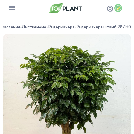
 растения
-
Лиственные
-
Радермахера
-
Радермахера штамб 28/150