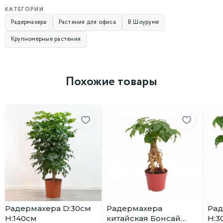
КАТЕГОРИИ
Радермахера
Растения для офиса
В Шоуруме
Крупномерные растения
Похожие товары
Радермахера D:30см
Радермахера
Рад
H:140см
китайская Бонсай
H:3