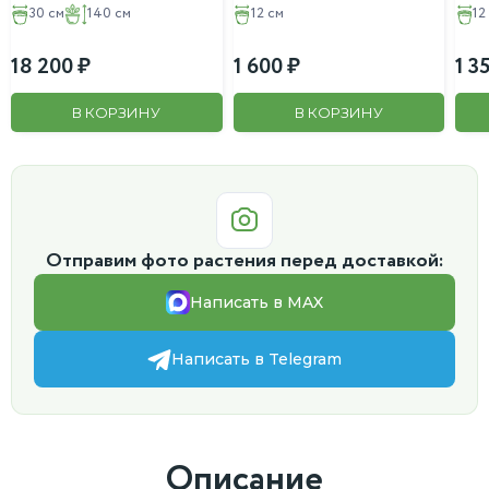
D:12см
30 см
140 см
12 см
12
18 200
1 600
1 3
В КОРЗИНУ
В КОРЗИНУ
Отправим фото растения перед доставкой:
Написать в MAX
Написать в Telegram
Описание