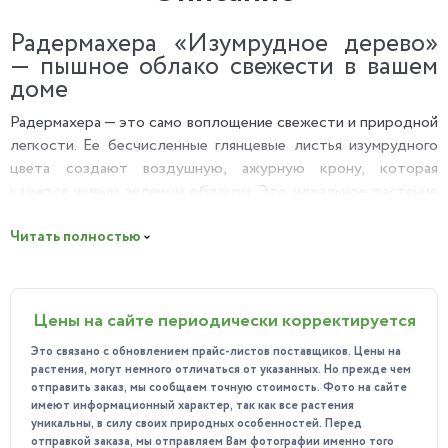
Радермахера «Изумрудное дерево»
— пышное облако свежести в вашем
доме
Радермахера — это само воплощение свежести и природной
легкости. Ее бесчисленные глянцевые листья изумрудного
цвета создают воздушную, ажурную крону, которая
кажется живым зеленым облаком. Это идеальное растение
для тех, кто хочет добавить в интерьер не просто зелень, а
ощущение настоящего, дышащего жизнью оазиса.
Читать полностью
Почему вы полюбите Радермахеру?
Невероятная пышность:
В отличие от многих
Цены на сайте периодически корректируется
растений со строгими формами, Радермахера создает
ощущение мягкости и объема. Ее пышная крона
Это связано с обновлением прайс-листов поставщиков. Цены на
наполняет пространство жизнью и уютом.
растения, могут немного отличаться от указанных. Но прежде чем
отправить заказ, мы сообщаем точную стоимость. Фото на сайте
Изумрудный блеск:
Мелкие глянцевые листочки
имеют информационный характер, так как все растения
красиво отражают свет, создавая игру бликов и
уникальны, в силу своих природных особенностей. Перед
отправкой заказа, мы отправляем Вам фотографии именно того