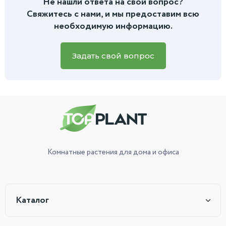
Не нашли ответа на свой вопрос?
дальнейшей пересадке вы найдете в инструкции, которую
или есть вопросы по уходу, вы всегда можете написать
Свяжитесь с нами, и мы предоставим всю
мы приложим к заказу.
нам
в чат на сайте или в мессенджеры.
Для более
необходимую информацию.
быстрой и точной помощи, пожалуйста, приложите фото
вашего зеленого питомца, и наш специалист обязательно
вам поможет.
Задать свой вопрос
Комнатные растения
для дома и офиса
Каталог