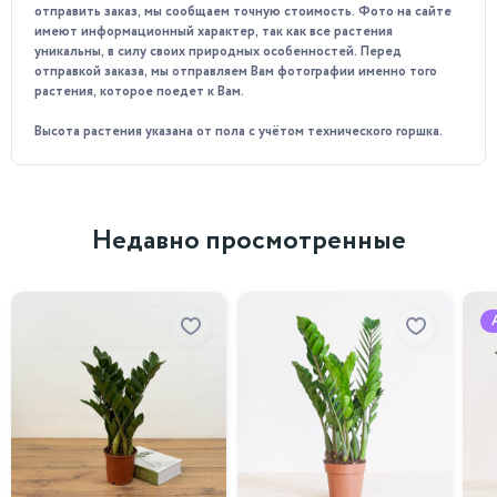
отправить заказ, мы сообщаем точную стоимость. Фото на сайте
Освещение: Растение предпочитает рассеянный свет.
имеют информационный характер, так как все растения
уникальны, в силу своих природных особенностей. Перед
Избегайте прямого солнечного воздействия.
отправкой заказа, мы отправляем Вам фотографии именно того
растения, которое поедет к Вам.
Температура: Оптимальная температура для роста
составляет 18-25 градусов Цельсия.
Высота растения указана от пола с учётом технического горшка.
Влажность: Бамбук требует высокой влажности
воздуха. Периодически опрыскивайте листья и
удаляйте пыль.
Недавно просмотренные
Полив: Поливайте регулярно, поддерживая влажность
почвы. Во время полива раз в две недели вносите
жидкие удобрения.
Почему стоит приобрести у нас:
Приобретая Бамбук лаки спираль у нас, вы получаете
высококачественное растение с гарантированной
приживаемостью. Мы тщательно следим за условиями
выращивания и транспортировки, чтобы обеспечить вам
лучший продукт. Наши специалисты всегда готовы
предоставить консультации по уходу и помочь вам создать