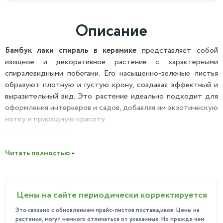
Описание
Бамбук лаки спираль в керамике
представляет собой
изящное и декоративное растение с характерными
спиралевидными побегами. Его насыщенно-зеленые листья
образуют плотную и густую крону, создавая эффектный и
выразительный вид. Это растение идеально подходит для
оформления интерьеров и садов, добавляя им экзотическую
нотку и природную красоту.
Польза растения:
Бамбук лаки спираль не только украшает пространство, но
Читать полностью
и приносит значительную пользу. Он способствует
улучшению качества воздуха, очищая его от токсинов и
вредных веществ. Кроме того, это растение улучшает
Цены на сайте периодически корректируется
микроклимат в помещении, создавая более здоровую и
приятную атмосферу.
Это связано с обновлением прайс-листов поставщиков. Цены на
растения, могут немного отличаться от указанных. Но прежде чем
Особенности ухода: