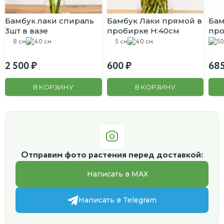
Бамбук лаки спираль
Бамбук Лаки прямой в
Бам
3шт в вазе
пробирке H:40см
про
8 см
40 см
5 см
40 см
50
2 500
600
68
В КОРЗИНУ
В КОРЗИНУ
Отправим фото растения перед доставкой:
Написать в MAX
Написать в Telegram