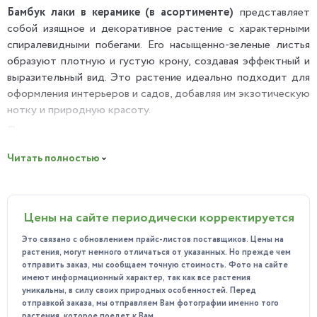
Бамбук лаки в керамике (в асортименте)
представляет
собой изящное и декоративное растение с характерными
спиралевидными побегами. Его насыщенно-зеленые листья
образуют плотную и густую крону, создавая эффектный и
выразительный вид. Это растение идеально подходит для
оформления интерьеров и садов, добавляя им экзотическую
нотку и природную красоту.
Польза растения:
Бамбук лаки спираль не только украшает пространство, но
Читать полностью
и приносит значительную пользу. Он способствует
улучшению качества воздуха, очищая его от токсинов и
вредных веществ. Кроме того, это растение улучшает
Цены на сайте периодически корректируется
микроклимат в помещении, создавая более здоровую и
приятную атмосферу.
Это связано с обновлением прайс-листов поставщиков. Цены на
растения, могут немного отличаться от указанных. Но прежде чем
Особенности ухода:
отправить заказ, мы сообщаем точную стоимость. Фото на сайте
Освещение: Растение предпочитает рассеянный свет.
имеют информационный характер, так как все растения
уникальны, в силу своих природных особенностей. Перед
Избегайте прямого солнечного воздействия.
отправкой заказа, мы отправляем Вам фотографии именно того
растения, которое поедет к Вам.