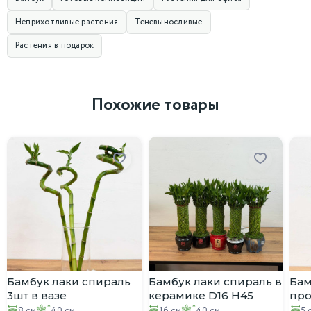
Неприхотливые растения
Теневыносливые
Растения в подарок
Похожие товары
Бамбук лаки спираль
Бамбук лаки спираль в
Бам
3шт в вазе
керамике D16 H45
про
8 см
40 см
16 см
40 см
5 