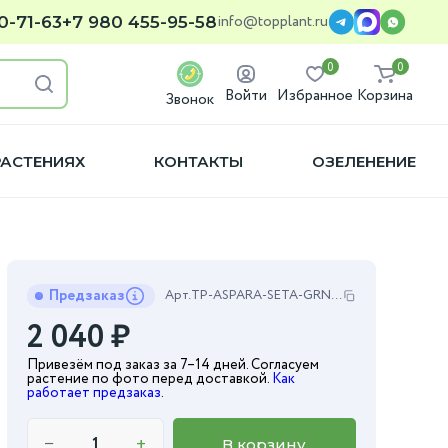
info@topplant.ru
0-71-63
+7 980 455-95-58
0
0
Войти
Избранное
Корзина
Звонок
РАСТЕНИЯХ
КОНТАКТЫ
ОЗЕЛЕНЕНИЕ
Предзаказ
Арт.
TP-ASPARA-SETA-GRN-15-35
2 040
₽
Привезём под заказ за 7–14 дней. Согласуем
растение по фото перед доставкой.
Как
работает предзаказ
.
−
+
В корзину