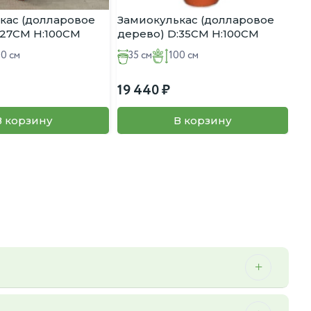
кас (долларовое
Замиокулькас (долларовое
:27CM H:100CM
дерево) D:35CM H:100CM
00 см
35 см
100 см
19 440
В корзину
В корзину
 можем осуществить мы.