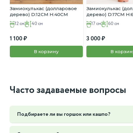
Замиокулькас (долларовое
Замиокулькас (до
дерево) D:12CM H:40CM
дерево) D:17CM H
12 см
40 см
17 см
60 см
1 100
3 000
В корзину
В корзин
Часто задаваемые вопросы
Подбираете ли вы горшок или кашпо?
Да, мы можем подобрать горшок или кашпо под ваш интер