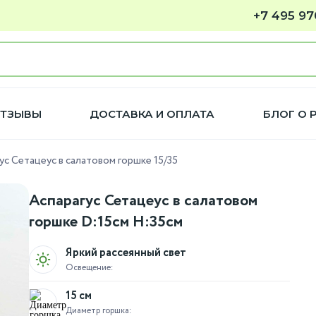
+7 495 97
ТЗЫВЫ
ДОСТАВКА И ОПЛАТА
БЛОГ О 
ус Сетацеус в салатовом горшке 15/35
Аспарагус Сетацеус в салатовом
горшке D:15см H:35см
Яркий рассеянный свет
Освещение:
15 см
Диаметр горшка: