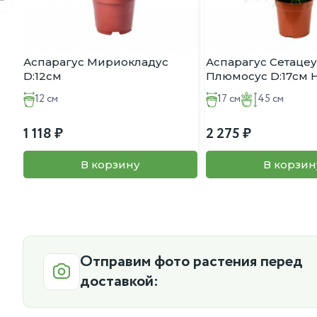
Аспарагус Мириокладус
Аспарагус Сетацеу
D:12см
Плюмосус D:17см 
12 см
17 см
45 см
1 118
2 275
В корзину
В корзин
Отправим фото растения перед
доставкой: