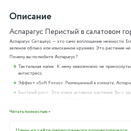
Описание
Аспарагус Перистый в салатовом го
Аспарагус Сетацеус — это само воплощение нежности. Ег
зеленое облако или изысканное кружево. Это растение не 
Почему вы полюбите Аспарагус?
Тактильная магия: К нему невозможно не прикоснутьс
антистресс.
Эффект «Soft Focus»: Размещенный в комнате, Аспара
Быстрый рост: Это очень активное растение. Вы с уд
превращая его в пышный зеленый фонтан.
Куда идеально подойдет?
Читать полностью
На рабочий стол или полку над монитором, чтобы дав
В ванную комнату с окном (влажный воздух — его стихи
Цены на сайте периодически корректируется