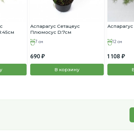
с
Аспарагус Сетацеус
Аспарагус
H:45см
Плюмосус D:7см
7 см
12 см
690
1 108
у
В корзину