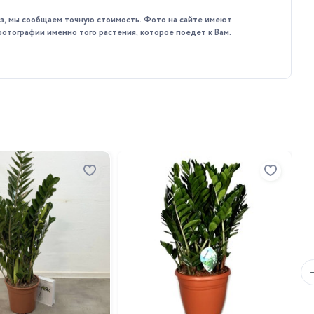
каз, мы сообщаем точную стоимость. Фото на сайте имеют
фотографии именно того растения, которое поедет к Вам.
т и осыплется.
авная причина осыпания "иголочек".
За
де
24