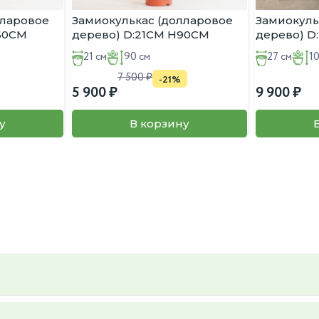
лларовое
Замиокулькас (долларовое
Замиокуль
:60CM
дерево) D:21CM H90CM
дерево) D
21 см
90 см
27 см
1
7 500
-21%
5 900
9 900
у
В корзину
ьер и вкус, так же вы можете предложить свой, пересадку так же