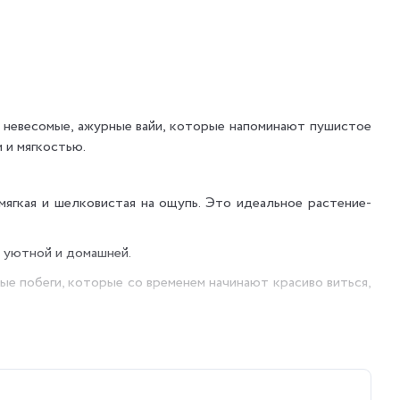
т невесомые, ажурные вайи, которые напоминают пушистое
 и мягкостью.
мягкая и шелковистая на ощупь. Это идеальное растение-
е уютной и домашней.
ые побеги, которые со временем начинают красиво виться,