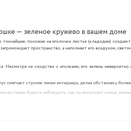
ршке — зеленое кружево в вашем доме
о тончайшие, похожие на иголочки листья (кладодии) создаю
загромождает пространство, а наполняет его воздухом, светом
я. Несмотря на сходство с иголками, его зелень невероятно 
гус смягчает строгие линии интерьера, делая обстановку боле
овольствием будете наблюдать, как он выпускает новые длинн
ать отдых глазам.
я!).