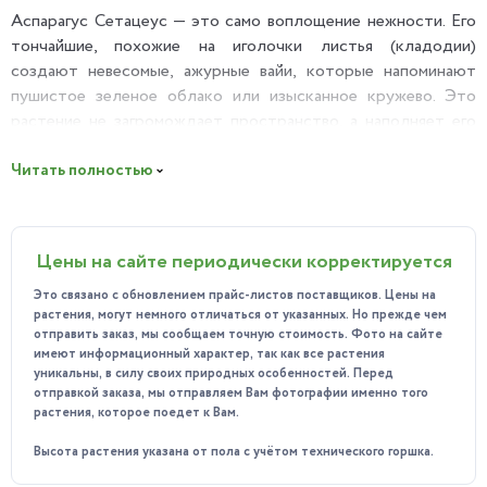
Аспарагус Сетацеус — это само воплощение нежности. Его
тончайшие, похожие на иголочки листья (кладодии)
создают невесомые, ажурные вайи, которые напоминают
пушистое зеленое облако или изысканное кружево. Это
растение не загромождает пространство, а наполняет его
воздухом, светом и мягкостью.
Читать полностью
Почему вы полюбите Аспарагус?
Тактильная магия: К нему невозможно не прикоснуться.
Несмотря на сходство с иголками, его зелень
Цены на сайте периодически корректируется
невероятно мягкая и шелковистая на ощупь. Это
идеальное растение-антистресс.
Это связано с обновлением прайс-листов поставщиков. Цены на
растения, могут немного отличаться от указанных. Но прежде чем
Эффект «Soft Focus»: Размещенный в комнате,
отправить заказ, мы сообщаем точную стоимость. Фото на сайте
Аспарагус смягчает строгие линии интерьера, делая
имеют информационный характер, так как все растения
обстановку более уютной и домашней.
уникальны, в силу своих природных особенностей. Перед
отправкой заказа, мы отправляем Вам фотографии именно того
Быстрый рост: Это очень активное растение. Вы с
растения, которое поедет к Вам.
удовольствием будете наблюдать, как он выпускает
Высота растения указана от пола с учётом технического горшка.
новые длинные побеги, которые со временем начинают
красиво виться, превращая его в пышный зеленый