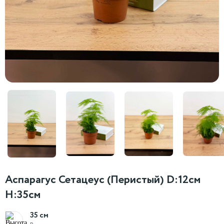
Аспарагус Сетацеус (Перистый) D:12см
H:35см
35 см