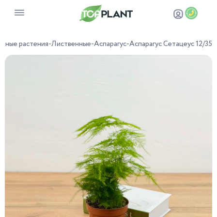
тные растения
-
Лиственные
-
Аспарагус
-
Аспарагус Сетацеус 12/35