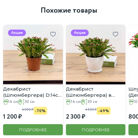
Похожие товары
Акция
Акция
Декабрист
Декабрист
Шл
(Шлюмбергера) D:14см
(Шлюмбергера) в
(Де
H:30см
белом горшке D:14см
D:1
14 см
30 см
14 см
30 см
10
H:30см
4 000
4 500
-70%
-49%
1 200
2 300
80
ПОДРОБНЕЕ
ПОДРОБНЕЕ