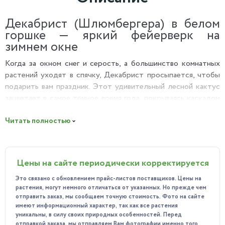
Декабрист (Шлюмбергера) в белом
горшке — яркий фейерверк на
зимнем окне
Когда за окном снег и серость, а большинство комнатных
растений уходят в спячку, Декабрист просыпается, чтобы
подарить вам праздник. Этот удивительный лесной кактус
зацветает в самое темное время года, покрываясь каскадом
ярких, экзотических цветов. Это настоящий символ зимнего
уюта и радости.
Читать полностью
Почему вы полюбите Декабриста?
Цветение к праздникам: Не зря его называют
Цены на сайте периодически корректируется
Рождественским кактусом. Его пик красоты часто
совпадает с Новым годом и Рождеством, делая его
Это связано с обновлением прайс-листов поставщиков. Цены на
идеальным живым украшением праздничного стола или
растения, могут немного отличаться от указанных. Но прежде чем
отправить заказ, мы сообщаем точную стоимость. Фото на сайте
подарком.
имеют информационный характер, так как все растения
Рекордсмен-долгожитель: Декабрист — это растение,
уникальны, в силу своих природных особенностей. Перед
отправкой заказа, мы отправляем Вам фотографии именно того