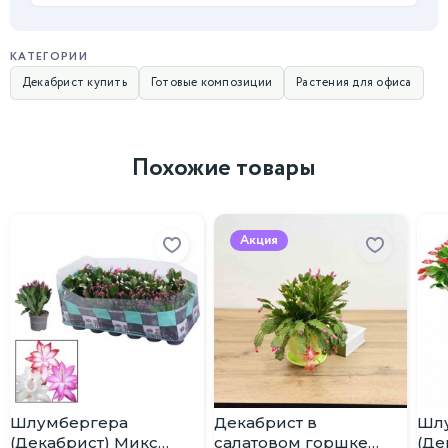
КАТЕГОРИИ
Декабрист купить
Готовые композиции
Растения для офиса
Похожие товары
Акция
Шлумбергера
Декабрист в
Шл
(Декабрист) Микс
салатовом горшке
(Де