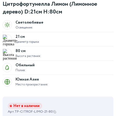
Цитрофортунелла Лимон (Лимонное
дерево) D:21см H:80см
Светолюбивые
Освещение:
21 см
Диаметр горшка:
80 см
Высота растения:
Обильный
Полив:
Южная Азия
Место произрастания:
Нет в наличии
Арт.
TP-CITROF-LIMO-21-80