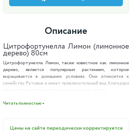
Описание
Цитрофортунелла Лимон (лимонное
дерево) 80см
Цитрофортунелла Лимон, также известное как лимонное
дерево, является популярным растением, которое
выращивается в домашних условиях. Оно относится к
семейству Рутовые и имеет привлекательный вид благодаря
своим ярко-зеленым листьям и ароматным цветам.
Лимонное дерево известно своими кисло-сладкими
Читать полностью
плодами, которые могут быть использованы в кулинарии
для создания различных блюд и напитков. Они также
содержат большое количество витамина C и других
Цены на сайте периодически корректируется
полезных веществ.