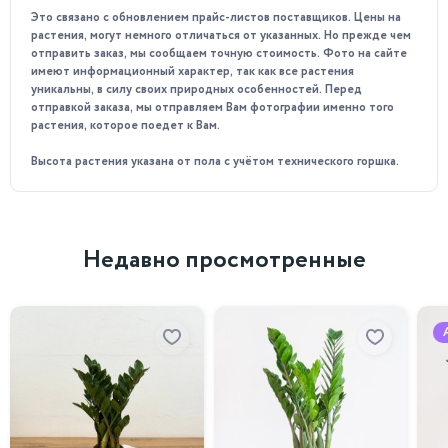
Это связано с обновлением прайс-листов поставщиков. Цены на
растения, могут немного отличаться от указанных. Но прежде чем
Для успешного выращивания лимонного дерева необходимо
отправить заказ, мы сообщаем точную стоимость. Фото на сайте
обеспечить ему яркий свет и регулярный полив. Растение
имеют информационный характер, так как все растения
также предпочитает легкую, хорошо дренированную почву
уникальны, в силу своих природных особенностей. Перед
и регулярную подкормку.
отправкой заказа, мы отправляем Вам фотографии именно того
растения, которое поедет к Вам.
Мы рекомендуем:
не употреблять плоды из первого
Высота растения указана от пола с учётом технического горшка.
урожая после приобретения дерева. Так как они могут
содержать вредные вещества, исходя из тех удобрений,
которые использовались на старте роста дерева. Второй
урожай, полученный Вами, безопасен, более того,
полезен
.
Недавно просмотренные
Требование к освещенности
Светолюбивые, требуется рассеянный свет, избегая прямых
солнечных лучей.
Требование к поливу
Зимой: примерно раз в неделю (по мере высыхания верхнего