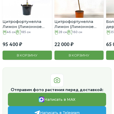
Цитрофортунелла
Цитрофортунелла
Бо
Лимон (Лимонное
Лимон (Лимонное
дер
дерево) D:46см
дерево) D:28см
D:3
46 см
185 см
28 см
160 см
35
H:185см
H:160см
95 400
22 000
65 
В КОРЗИНУ
В КОРЗИНУ
Отправим фото растения перед доставкой:
Написать в MAX
Написать в Telegram