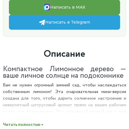
Написать в MAX
Написать в Telegram
Описание
Компактное Лимонное дерево —
ваше личное солнце на подоконнике
Вам не нужен огромный зимний сад, чтобы наслаждаться
собственным лимоном! Эта очаровательная мини-версия
создана для того, чтобы дарить солнечное настроение и
невероятный цитрусовый аромат прямо на вашем рабочем
столе или подоконнике. Это идеальный первый шаг в мир
домашних цитрусовых.
Читать полностью
Почему вы полюбите это Лимонное дерево?