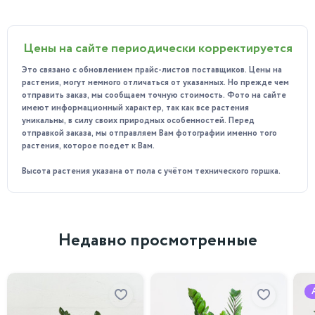
Все прелести большого дерева в мини-формате: Оно
будет радовать вас глянцевыми зелеными листьями,
Цены на сайте периодически корректируется
божественно ароматными белыми цветами и, при
хорошем уходе, завяжет настоящие маленькие
Это связано с обновлением прайс-листов поставщиков. Цены на
лимончики!
растения, могут немного отличаться от указанных. Но прежде чем
отправить заказ, мы сообщаем точную стоимость. Фото на сайте
Идеальный житель подоконника: Его компактный
имеют информационный характер, так как все растения
размер позволяет разместить его где угодно: на
уникальны, в силу своих природных особенностей. Перед
отправкой заказа, мы отправляем Вам фотографии именно того
рабочем столе у окна, на кухонном подоконнике, на
растения, которое поедет к Вам.
прикроватной тумбе или на полке. Он не займет много
места, но подарит массу положительных эмоций.
Высота растения указана от пола с учётом технического горшка.
Подарок с ароматом и смыслом: Лимонное дерево —
это символ энергии, здоровья и достатка. Такой живой,
ароматный и красивый подарок точно запомнится и
Недавно просмотренные
будет долго радовать своего владельца.
Куда идеально подойдет?
На самом солнечном подоконнике (южное, юго-
восточное или юго-западное направление).