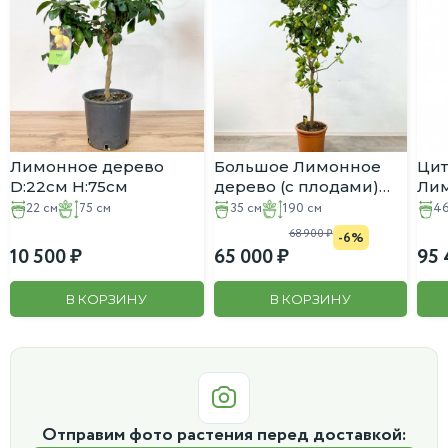
Лимонное дерево
Большое Лимонное
Цит
D:22см H:75см
дерево (с плодами)
Ли
D:35см H:190см
дер
22 см
75 см
35 см
190 см
46
H:1
68 900
-6%
10 500
65 000
95 
В КОРЗИНУ
В КОРЗИНУ
Отправим фото растения перед доставкой: