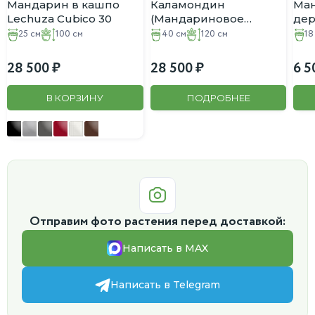
Мандарин в кашпо
Каламондин
Ма
Lechuza Cubico 30
(Мандариновое
дер
дерево) Большой куст
в к
25 см
100 см
40 см
120 см
18
D:40см H:120см
28 500
28 500
6 5
В КОРЗИНУ
ПОДРОБНЕЕ
Отправим фото растения перед доставкой:
Написать в MAX
Написать в Telegram