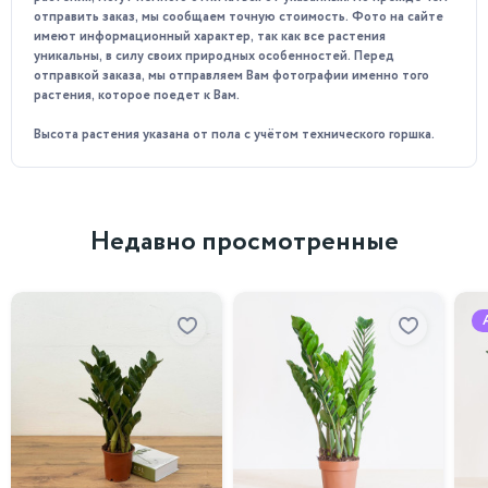
урожая после приобретения дерева. Так как они могут
отправить заказ, мы сообщаем точную стоимость. Фото на сайте
содержать вредные вещества, исходя из тех удобрений,
имеют информационный характер, так как все растения
которые использовались на старте роста дерева. Второй
уникальны, в силу своих природных особенностей. Перед
урожай, полученный Вами, безопасен, более того,
отправкой заказа, мы отправляем Вам фотографии именно того
полезен
.
растения, которое поедет к Вам.
Кроме того, мандариновое дерево имеет медицинские
Высота растения указана от пола с учётом технического горшка.
свойства. Его листья используются в традиционной
медицине для лечения болезней желудка, головных болей и
простуд. Экстракты из листьев используют в качестве
антибактериального и противовоспалительного средства.
Недавно просмотренные
А в некоторых культурах мандарины считаются символом
счастья и процветания.
Требование к освещенности
Светолюбивые, требуется рассеянный свет, прямые
солнечные лучи «нет».
Требование к поливу