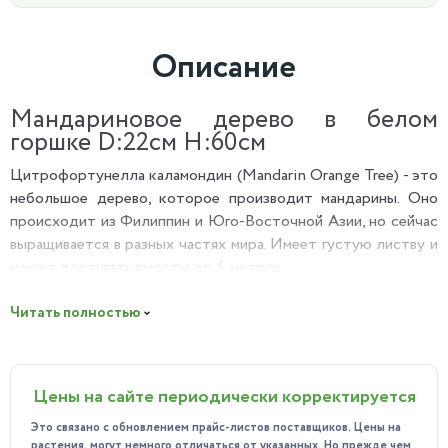
Описание
Мандариновое дерево в белом
горшке D:22см H:60см
Цитрофортунелла каламондин (Mandarin Orange Tree) - это
небольшое дерево, которое производит мандарины. Оно
происходит из Филиппин и Юго-Восточной Азии, но сейчас
выращивается в разных частях мира. Имеет густую листву и
может достигать высоты до 4 метров.
Плоды его являются одними из самых сладких и ароматных
Читать полностью
в мире. Содержат много витамина C, калия и фолиевой
кислоты. Также содержат антиоксиданты, которые
помогают защитить организм от свободных радикалов.
Цены на сайте периодически корректируется
Мы рекомендуем:
не употреблять плоды из первого
Это связано с обновлением прайс-листов поставщиков. Цены на
растения, могут немного отличаться от указанных. Но прежде чем