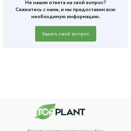
Не нашли ответа на свой вопрос?
дальнейшей пересадке вы найдете в инструкции, которую
или есть вопросы по уходу, вы всегда можете написать
Свяжитесь с нами, и мы предоставим всю
мы приложим к заказу.
нам
в чат на сайте или в мессенджеры.
Для более
необходимую информацию.
быстрой и точной помощи, пожалуйста, приложите фото
вашего зеленого питомца, и наш специалист обязательно
вам поможет.
Задать свой вопрос