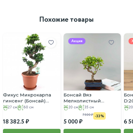
Похожие товары
Акция
Фикус Микрокарпа
Бонсай Вяз
Бон
гинсенг (Бонсай)
Мелколистный
D:2
D:27CM H:60CM
(Китайский) D:20см
кер
27 см
60 см
20 см
35 см
20
H:35см
7 500
-33%
18 382.5
5 000
6 5