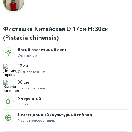
Фисташка Китайская D:17см H:30см
(Pistacia chinensis)
Яркий рассеянный свет
Освещение:
17 см
Диаметр горшка:
30 см
Высота растения:
Умеренный
Полив:
Селекционный / культурный гибрид
Место произрастания: