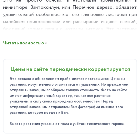
Это не просто бонсай, а настоящая ароматерапия в
миниатюре. Зантоксилум, или Перечное дерево, обладает
удивительной особенностью: его глянцевые листочки при
малейшем прикосновении или растирании издают свежий,
бодрящий аромат перца с нотками цитруса. Это растение
для всех пяти чувств, которое дарит не только визуальное,
но и обонятельное наслаждение.
Читать полностью
Почему вы полюбите этот Бонсай?
Живой аромат: Это его главная магия. Легкое
Цены на сайте периодически корректируется
прикосновение к кроне наполнит воздух вокруг свежим,
пряным ароматом, который помогает
Это связано с обновлением прайс-листов поставщиков. Цены на
сконцентрироваться и снимает стресс.
растения, могут немного отличаться от указанных. Но прежде чем
отправить заказ, мы сообщаем точную стоимость. Фото на сайте
Изящный силуэт: Мелкие глянцевые листочки и тонкая
имеют информационный характер, так как все растения
структура ветвей создают очень легкий и воздушный
уникальны, в силу своих природных особенностей. Перед
отправкой заказа, мы отправляем Вам фотографии именно того
образ. Его часто называют "деревом для поэтов" за его
растения, которое поедет к Вам.
утонченную красоту.
Высота растения указана от пола с учётом технического горшка.
Интересный в уходе: Наблюдать за ростом этого
ароматного деревца, формировать его крону — это